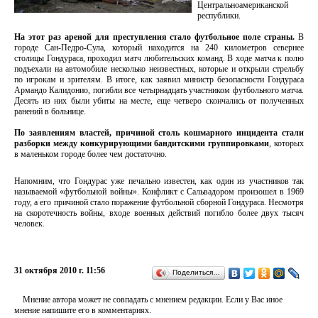
Центральноамериканской
республики.
На этот раз ареной для преступления стало футбольное поле страны.
В
городе Сан-Педро-Сула, который находится на 240 километров севернее
столицы Гондураса, проходил матч любительских команд. В ходе матча к полю
подъехали на автомобиле несколько неизвестных, которые и открыли стрельбу
по игрокам и зрителям. В итоге, как заявил министр безопасности Гондураса
Армандо Калидонио, погибли все четырнадцать участником футбольного матча.
Десять из них были убиты на месте, еще четверо скончались от полученных
ранений в больнице.
По заявлениям властей, причиной столь кошмарного инцидента стали
разборки между конкурирующими бандитскими группировками
, которых
в маленьком городе более чем достаточно.
Напомним, что Гондурас уже печально известен, как один из участников так
называемой «футбольной войны». Конфликт с Сальвадором произошел в 1969
году, а его причиной стало поражение футбольной сборной Гондураса. Несмотря
на скоротечность войны, входе военных действий погибло более двух тысяч
человек.
31 октября 2010 г. 11:56
Поделиться…
Мнение автора может не совпадать с мнением редакции. Если у Вас иное
мнение напишите его в комментариях.