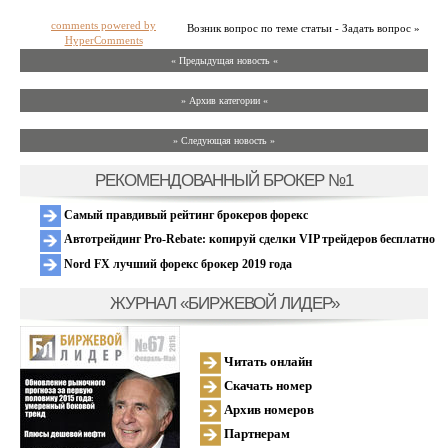
comments powered by
Возник вопрос по теме статьи - Задать вопрос »
HyperComments
« Предыдущая новость «
» Архив категории «
» Следующая новость »
РЕКОМЕНДОВАННЫЙ БРОКЕР №1
Самый правдивый рейтинг брокеров форекс
Автотрейдинг Pro-Rebate: копируй сделки VIP трейдеров бесплатно
Nord FX лучший форекс брокер 2019 года
ЖУРНАЛ «БИРЖЕВОЙ ЛИДЕР»
Читать онлайн
Скачать номер
Архив номеров
Партнерам