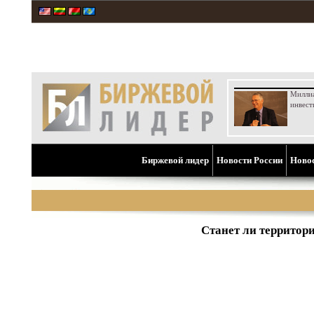
Милли
инвест
Биржевой лидер
Новости России
Ново
Станет ли территор