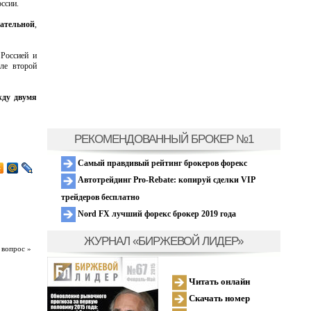
ссии.
ательной
,
Россией и
ле второй
жду двумя
РЕКОМЕНДОВАННЫЙ БРОКЕР №1
Самый правдивый рейтинг брокеров форекс
Автотрейдинг Pro-Rebate: копируй сделки VIP
трейдеров бесплатно
Nord FX лучший форекс брокер 2019 года
ЖУРНАЛ «БИРЖЕВОЙ ЛИДЕР»
 вопрос »
Читать онлайн
Скачать номер