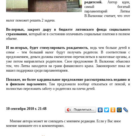
родителей.
Автор идеи,
самый богатый
парламентарий Литвы
В.Валкюнас считает, что этот
налог поможет решить 2 задачи.
Во-первых, закроет дыру в бюджете литовского фонда социального
страхования
, который не в состоянии оплачивать социальные платежи в полном
обьеме.
И во-вторых, будет стимулировать рoждаемость
, ведь чем больше детей в
семье – тем больший налог будут получать родители. В соответствии с
предложением, деньги должны ежемесячно перечисляться в налоговые органы, а
уже потом направляться родителям. Свое предложение В. Валкюнас обьяснил
тем, что Литва находится на грани финансового краха. Законопроект пока не
нашел поддержки среди парламентариев.
Похожее, но более кардинальное предложение рассматривалось недавно и
в финском парламенте.
Там предложили вообще отказаться от пенсий, и
полностью переложить заботу о родителях на плечи детей.
10 сентября 2010 г. 21:48
Поделиться…
Мнение автора может не совпадать с мнением редакции. Если у Вас иное
мнение напишите его в комментариях.