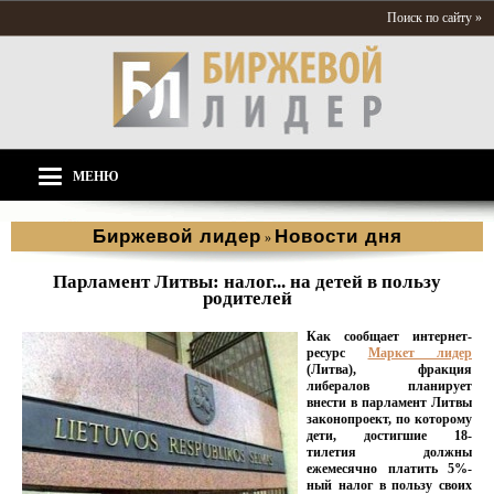
Поиск по сайту »
МЕНЮ
Биржевой лидер
Новости дня
»
Парламент Литвы: налог... на детей в пользу
родителей
Как сообщает интернет-
ресурс
Маркет лидер
(Литва), фракция
либералов планирует
внести в парламент Литвы
законопроект, по которому
дети, достигшие 18-
тилетия должны
ежемесячно платить 5%-
ный налог в пользу своих