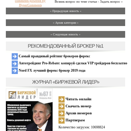
comments powered by
Возник вопрос по теме статьи - Задать вопрос »
HyperComments
« Предыдущая новость «
» Архив категории «
» Следующая новость »
РЕКОМЕНДОВАННЫЙ БРОКЕР №1
Самый правдивый рейтинг брокеров форекс
Автотрейдинг Pro-Rebate: копируй сделки VIP трейдеров бесплатно
Nord FX лучший форекс брокер 2019 года
ЖУРНАЛ «БИРЖЕВОЙ ЛИДЕР»
Читать онлайн
Скачать номер
Архив номеров
Партнерам
Количество загрузок: 10698824