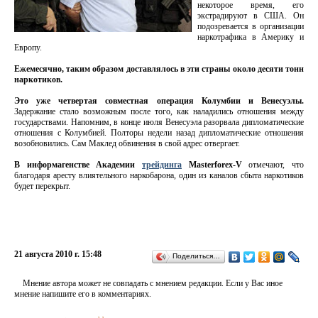
некоторое время, его
экстрадируют в США. Он
подозревается в организации
наркотрафика в Америку и
Европу.
Ежемесячно, таким образом доставлялось в эти страны около десяти тонн
наркотиков.
Это уже четвертая совместная операция Колумбии и Венесуэлы.
Задержание стало возможным после того, как наладились отношения между
государствами. Напомним, в конце июля Венесуэла разорвала дипломатические
отношения с Колумбией. Полторы недели назад дипломатические отношения
возобновились. Сам Маклед обвинения в свой адрес отвергает.
В информагенстве Академии
трейдинга
Masterforex-V
отмечают, что
благодаря аресту влиятельного наркобарона, один из каналов сбыта наркотиков
будет перекрыт.
21 августа 2010 г. 15:48
Поделиться…
Мнение автора может не совпадать с мнением редакции. Если у Вас иное
мнение напишите его в комментариях.