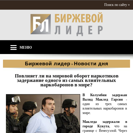
Поиск по сайту »
МЕНЮ
Биржевой лидер
Новости дня
»
Повлияет ли на мировой оборот наркотиков
задержание одного из самых влиятельных
наркобаронов в мире?
В Колумбии задержан
Валид Маклед Гарсия
-
один из трех самых
влиятельных наркобаронов в
мире.
Макледа задержали в
городе Кукута
, что на
границе с Венесуэлой. Через