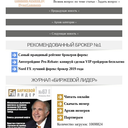
comments powered by
Возник вопрос по теме статьи - Задать вопрос »
HyperComments
« Предыдущая новость «
» Архив категории «
» Следующая новость »
РЕКОМЕНДОВАННЫЙ БРОКЕР №1
Самый правдивый рейтинг брокеров форекс
Автотрейдинг Pro-Rebate: копируй сделки VIP трейдеров бесплатно
Nord FX лучший форекс брокер 2019 года
ЖУРНАЛ «БИРЖЕВОЙ ЛИДЕР»
Читать онлайн
Скачать номер
Архив номеров
Партнерам
Количество загрузок: 10698824