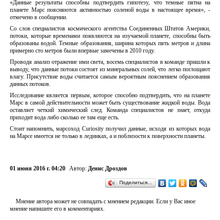
«Данные результаты способны подтвердить гипотезу, что темные пятна на
планете Марс поясняются активностью соленой воды в настоящее время», -
отмечено в сообщении.
Со слов специалистов космического агентства Соединенных Штатов Америки,
потоки, которые временами появляются на изучаемой планете, способны быть
образованы водой. Темные образования, ширина которых пять метров и длина
примерно сто метров были впервые замечены в 2010 году.
Проводя анализ отражение ими света, восемь специалистов в команде пришли к
выводу, что данные потоки состоят из минеральных солей, что легко поглощают
влагу. Присутствие воды считается самым вероятным пояснением образования
данных потоков.
Исследование является первым, которое способно подтвердить, что на планете
Марс в самой действительности может быть существование жидкой воды. Вода
оставляет четкий химический след. Команда специалистов не знает, откуда
приходит вода либо сколько ее там еще есть.
Стоит напомнить, марсоход Curiosity получил данные, исходя из которых вода
на Марсе имеется не только в ледниках, а и поблизости к поверхности планеты.
01 июня 2016 г. 04:20
Автор:
Денис Дроздов
Поделиться…
Мнение автора может не совпадать с мнением редакции. Если у Вас иное
мнение напишите его в комментариях.