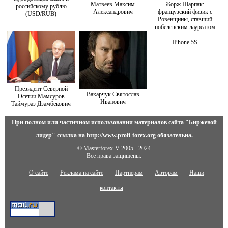
Матвеев Максим
Жорж Шарпак:
российскому рублю
Александрович
французский физик с
(USD/RUB)
Ровенщины, ставший
нобелевским лауреатом
IPhone 5S
Президент Северной
Вакарчук Святослав
Осетии Мамсуров
Иванович
Таймураз Дзамбекович
При полном или частичном использовании материалов сайта
"Биржевой
лидер"
ссылка на
http://www.profi-forex.org
обязательна.
© Masterforex-V 2005 - 2024
Все права защищены.
О сайте
Реклама на сайте
Партнерам
Авторам
Наши
контакты