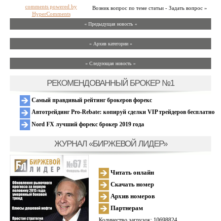
comments powered by
Возник вопрос по теме статьи - Задать вопрос »
HyperComments
« Предыдущая новость «
» Архив категории «
» Следующая новость »
РЕКОМЕНДОВАННЫЙ БРОКЕР №1
Самый правдивый рейтинг брокеров форекс
Автотрейдинг Pro-Rebate: копируй сделки VIP трейдеров бесплатно
Nord FX лучший форекс брокер 2019 года
ЖУРНАЛ «БИРЖЕВОЙ ЛИДЕР»
Читать онлайн
Скачать номер
Архив номеров
Партнерам
Количество загрузок: 10698824