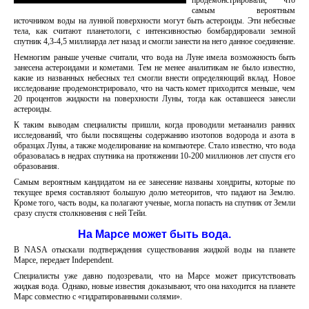
продемонстрировали, что
самым вероятным
источником воды на лунной поверхности могут быть астероиды. Эти небесные
тела, как считают планетологи, с интенсивностью бомбардировали земной
спутник 4,3-4,5 миллиарда лет назад и смогли занести на него данное соединение.
Немногим раньше ученые считали, что вода на Луне имела возможность быть
занесена астероидами и кометами. Тем не менее аналитикам не было известно,
какие из названных небесных тел смогли внести определяющий вклад. Новое
исследование продемонстрировало, что на часть комет приходится меньше, чем
20 процентов жидкости на поверхности Луны, тогда как оставшееся занесли
астероиды.
К таким выводам специалисты пришли, когда проводили метаанализ ранних
исследований, что были посвящены содержанию изотопов водорода и азота в
образцах Луны, а также моделирование на компьютере. Стало известно, что вода
образовалась в недрах спутника на протяжении 10-200 миллионов лет спустя его
образования.
Самым вероятным кандидатом на ее занесение названы хондриты, которые по
текущее время составляют большую долю метеоритов, что падают на Землю.
Кроме того, часть воды, ка полагают ученые, могла попасть на спутник от Земли
сразу спустя столкновения с ней Тейи.
На Марсе может быть вода.
В NASA отыскали подтверждения существования жидкой воды на планете
Марсе, передает Independent.
Специалисты уже давно подозревали, что на Марсе может присутствовать
жидкая вода. Однако, новые известия доказывают, что она находится на планете
Марс совместно с «гидратированными солями».