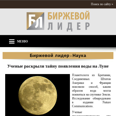
Поиск по сайту »
МЕНЮ
Биржевой лидер
Наука
»
Ученые раскрыли тайну появления воды на Луне
Планетологи из Британии,
Соединенных Штатов
Америки и Франции
пояснили способ, каким
образом вода могла
появиться на спутнике Земли.
Исследование обнародовано
в издании Nature
Communications.
Ученые