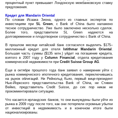
процентный пункт превышает Лондонскую межбанковскую ставку
предложения.
Кредит для Mandarin Oriental
По словам Исаака Зиона, одного из главных экспертов по
инвестициям при
SL Green
, с Bank of China было налажено
тесное сотрудничество. Уже было заключено несколько сделок.
Более того, представители SL Green надеются на
долговременное и плодотворное сотрудничество с Bank of China.
В прошлом месяце китайский банк согласился выделить $175–
миллионный кредит для отеля
Istithmar Mandarin Oriental
.
Большая часть суммы ($135 млн.) уйдет на погашение кредита,
взятого в 2007 году у
Column Financial
, отдела кредитования
коммерческой недвижимости при
Credit Suisse Group AG
.
Еще в октябре прошлого года банк заявил о намерении уйти с
рынка коммерческого ипотечного кредитования, переключившись
на рынок облигаций. Ни Рейнольд Кьяо, первый вице-президент
Нью-Йоркского представительства Bank of China, ни Стивен
Веймз, представитель Credit Suisse, до сих пор никак не
прокомментировали ситуацию.
Что касается ирландских банков, то они вынуждены были уйти из
рынка в 2009 году после того, как они потерпели огромные убытки
от инвестиций в недвижимость и в конечном итоге были
национализированы.