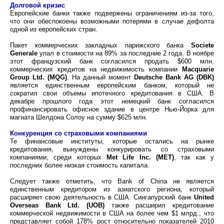
Долговой кризис
Европейские банки также подвержены ограничениям из-за того,
что они обеспокоены возможными потерями в случае дефолта
одной из европейских стран.
Пакет коммерческих закладных парижского банка
Societe
Generale
упал в стоимости на 89% за последние 2 года. В ноябре
этот французский банк согласился продать $600 млн.
коммерческих кредитов на недвижимость компании
Macquarie
Group Ltd. (MQG)
. На данный момент
Deutsche Bank AG (DBK)
является единственным европейским банком, который не
сократил свои объемы ипотечного кредитования в США. В
декабре прошлого года этот немецкий банк согласился
профинансировать офисное здание в центре Нью-Йорка для
магната Шелдона Солоу на сумму $625 млн.
Конкуренция со страховыми компаниями
Те финансовые институты, которые остались на рынке
кредитования, вынуждены конкурировать со страховыми
компаниями, среди которых
Met Life Inc. (MET)
, так как у
последних более низкая стоимость капитала.
Следует также отметить, что Bank of China не является
единственным кредитором из азиатского региона, который
расширяет свою деятельность в США. Сингапурский банк
United
Overseas Bank Ltd. (UOB)
также расширил кредитование
коммерческой недвижимости в США на более чем $1 млрд., что
представляет собой 178% рост относительно показателей 2010