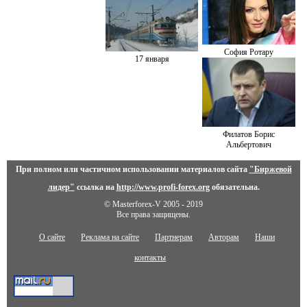
София Ротару
17 января
Филатов Борис
Альбертович
При полном или частичном использовании материалов сайта
"Биржевой
лидер"
ссылка на
http://www.profi-forex.org
обязательна.
© Masterforex-V 2005 - 2019
Все права защищены.
О сайте
Реклама на сайте
Партнерам
Авторам
Наши
контакты