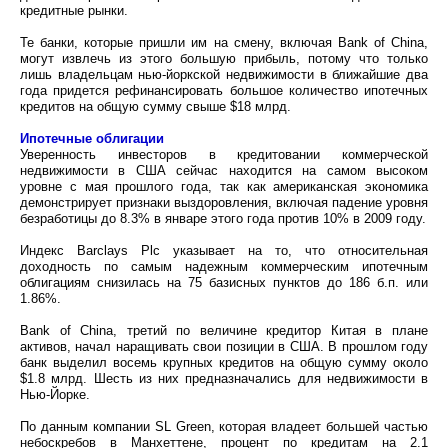
кредитные рынки.
Те банки, которые пришли им на смену, включая Bank of China,
могут извлечь из этого большую прибыль, потому что только
лишь владельцам нью-йоркской недвижимости в ближайшие два
года придется рефинансировать большое количество ипотечных
кредитов на общую сумму свыше $18 млрд.
Ипотечные облигации
Уверенность инвесторов в кредитовании коммерческой
недвижимости в США сейчас находится на самом высоком
уровне с мая прошлого года, так как американская экономика
демонстрирует признаки выздоровления, включая падение уровня
безработицы до 8.3% в январе этого года против 10% в 2009 году.
Индекс Barclays Plc указывает на то, что относительная
доходность по самым надежным коммерческим ипотечным
облигациям снизилась на 75 базисных пунктов до 186 б.п. или
1.86%.
Bank of China, третий по величине кредитор Китая в плане
активов, начал наращивать свои позиции в США. В прошлом году
банк выделил восемь крупных кредитов на общую сумму около
$1.8 млрд. Шесть из них предназначались для недвижимости в
Нью-Йорке.
По данным компании SL Green, которая владеет большей частью
небоскребов в Манхеттене, процент по кредитам на 2.1