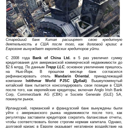
Старейший банк Китая расширяет свою кредитную
деятельность в США после того, как долговой кризис в
Еврозоне вынуждает европейских кредиторов уйти.
С 2008 года
Bank of China Ltd.
в 5 раз увеличил сумму
кредитования для американской коммерческой недвижимости до
$2.6 млрд. По данным
Trepp LLC
, основное увеличение пришлось
на Нью-Йорк. В прошлом месяце банк согласился
рефинансировать отель
Mandarin Oriental
, принадлежащий
компании
Istithmar World PJSC (Дубай)
. Вышеупомянутый
китайский банк пытается консолидировать свои позиции в США
после того, как европейские кредиторы, включая Anglo Irish Bank
Corp, Commerzbank AG (CBK) и Societe Generale (GLE) SA,
покинули рынок.
Ирландский, германский и французский банк вынуждены были
уйти с американского рынка недвижимости после того, как
регуляторы заставили кредиторов сократить балансовые отчеты,
чтобы соответствовать более строгим нормам капитала. Однако,
долговой кризис в Европе оказывает негативное воздействие на