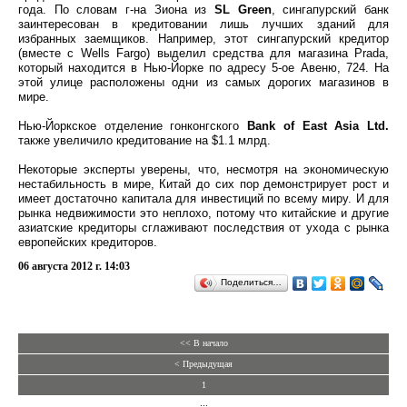
года. По словам г-на Зиона из
SL Green
, сингапурский банк
заинтересован в кредитовании лишь лучших зданий для
избранных заемщиков. Например, этот сингапурский кредитор
(вместе с Wells Fargo) выделил средства для магазина Prada,
который находится в Нью-Йорке по адресу 5-ое Авеню, 724. На
этой улице расположены одни из самых дорогих магазинов в
мире.
Нью-Йоркское отделение гонконгского
Bank of East Asia Ltd.
также увеличило кредитование на $1.1 млрд.
Некоторые эксперты уверены, что, несмотря на экономическую
нестабильность в мире, Китай до сих пор демонстрирует рост и
имеет достаточно капитала для инвестиций по всему миру. И для
рынка недвижимости это неплохо, потому что китайские и другие
азиатские кредиторы сглаживают последствия от ухода с рынка
европейских кредиторов.
06 августа 2012 г. 14:03
Поделиться…
<< В начало
< Предыдущая
1
...