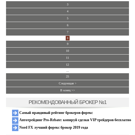
3
4
5
6
7
8
9
10
11
12
...
25
Следующая >
В конец >>
РЕКОМЕНДОВАННЫЙ БРОКЕР №1
Самый правдивый рейтинг брокеров форекс
Автотрейдинг Pro-Rebate: копируй сделки VIP трейдеров бесплатно
Nord FX лучший форекс брокер 2019 года