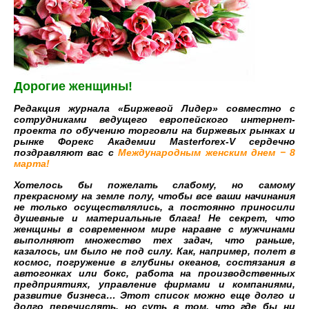
Дорогие женщины!
Редакция журнала «Биржевой Лидер» совместно с
сотрудниками ведущего европейского интернет-
проекта по обучению торговли на биржевых рынках и
рынке Форекс Академии Masterforex-V сердечно
поздравляют вас с
Международным женским днем − 8
марта!
Хотелось бы пожелать слабому, но самому
прекрасному на земле полу, чтобы все ваши начинания
не только осуществлялись, а постоянно приносили
душевные и материальные блага! Не секрет, что
женщины в современном мире наравне с мужчинами
выполняют множество тех задач, что раньше,
казалось, им было не под силу. Как, например, полет в
космос, погружение в глубины океанов, состязания в
автогонках или бокс, работа на производственных
предприятиях, управление фирмами и компаниями,
развитие бизнеса… Этот список можно еще долго и
долго перечислять, но суть в том, что где бы ни