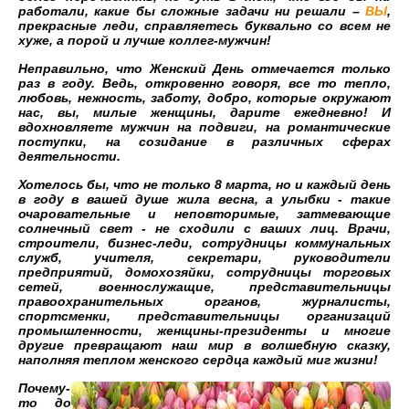
работали, какие бы сложные задачи ни решали –
ВЫ
,
прекрасные леди, справляетесь буквально со всем не
хуже, а порой и лучше коллег-мужчин!
Неправильно, что Женский День отмечается только
раз в году. Ведь, откровенно говоря, все то тепло,
любовь, нежность, заботу, добро, которые окружают
нас, вы, милые женщины,
дарите
ежедневно
! И
вдохновляете мужчин на подвиги, на романтические
поступки, на созидание в различных сферах
деятельности.
Хотелось бы, что не только 8 марта, но и каждый день
в году в вашей душе жила весна, а улыбки - такие
очаровательные и неповторимые, затмевающие
солнечный свет - не сходили с ваших лиц. Врачи,
строители, бизнес-леди, сотрудницы коммунальных
служб, учителя, секретари, руководители
предприятий, домохозяйки, сотрудницы торговых
сетей, военнослужащие, представительницы
правоохранительных органов, журналисты,
спортсменки, представительницы организаций
промышленности, женщины-президенты и многие
другие превращают наш мир в волшебную сказку,
наполняя теплом женского сердца каждый миг жизни!
Почему-
то до