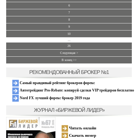
6
7
8
9
10
...
26
Следующая >
В конец >>
РЕКОМЕНДОВАННЫЙ БРОКЕР №1
Самый правдивый рейтинг брокеров форекс
Автотрейдинг Pro-Rebate: копируй сделки VIP трейдеров бесплатно
Nord FX лучший форекс брокер 2019 года
ЖУРНАЛ «БИРЖЕВОЙ ЛИДЕР»
Читать онлайн
Скачать номер