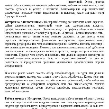
инвестиций. Очень простая
новая работа с ненормированным рабочим днем, небольшие инвестиции, и мы
быстро купаемся в успехе и богатстве. Компьютерный мир внимательно
рассмотрел несколько таких предложений и покажет, какие ловушки ждут
будущих богачей.
Осторожно с инвестициями.
На первый взгляд все выглядит очень серьезно:
сайты альтернативных инвестиций, таких как одноранговые кредиты,
профессионально построены. Отличное видео и графика объясняют правила
инвестиций и обещают мгновенную прибыль. О рисках – если они вообще есть -
пользователи могут читать очень мелким шрифтом, и они иногда очень
серьезны. Альтернативные финансовые инструменты подвергаются менее
строгому регулированию, чем классические рынки капитала, поэтому инвестор и
его деньги хуже защищены. Поэтому для альтернативных инвестиций действует
важное правило: мы вкладываем только те средства, потери которых можем себе
позволить. Прежде чем делать инвестиции, мы должны хорошо взглянуть на
нижний колонтитул оператора. Если его адрес иностранный, то уже по
налоговым и юридическим причинам указывается дополнительная порция
осторожности.
В оценке риска может помочь обзор онлайн-обзоров, но здесь мы должны
держать критику, потому что мнения могут быть обработаны. Кроме того, мы
должны проверить на страницах потребительских организаций, чтобы найти там
предупреждения о конкретном операторе или его бизнес-модели. Многие
мошенники находятся среди простых платформ, предлагающих торговлю
валютой и акциями.
Работа мечты в Интернете.
Здесь прекрасная работа мечты сбивает с толку
почти всегда. За многими предложениями стоят запрещенные пирамидальные
модели, где прибыль почти всегда теряется в карманах основателей. И если кто-