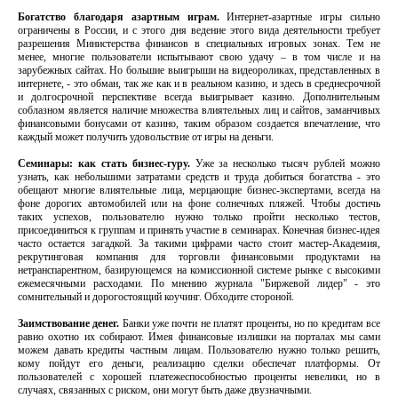
Богатство благодаря азартным играм.
Интернет-азартные игры сильно
ограничены в России, и с этого дня ведение этого вида деятельности требует
разрешения Министерства финансов в специальных игровых зонах. Тем не
менее, многие пользователи испытывают свою удачу – в том числе и на
зарубежных сайтах. Но большие выигрыши на видеороликах, представленных в
интернете, - это обман, так же как и в реальном казино, и здесь в среднесрочной
и долгосрочной перспективе всегда выигрывает казино. Дополнительным
соблазном является наличие множества влиятельных лиц и сайтов, заманчивых
финансовыми бонусами от казино, таким образом создается впечатление, что
каждый может получить удовольствие от игры на деньги.
Семинары: как стать бизнес-гуру.
Уже за несколько тысяч рублей можно
узнать, как небольшими затратами средств и труда добиться богатства - это
обещают многие влиятельные лица, мерцающие бизнес-экспертами, всегда на
фоне дорогих автомобилей или на фоне солнечных пляжей. Чтобы достичь
таких успехов, пользователю нужно только пройти несколько тестов,
присоединиться к группам и принять участие в семинарах. Конечная бизнес-идея
часто остается загадкой. За такими цифрами часто стоит мастер-Академия,
рекрутинговая компания для торговли финансовыми продуктами на
нетранспарентном, базирующемся на комиссионной системе рынке с высокими
ежемесячными расходами. По мнению журнала "Биржевой лидер" - это
сомнительный и дорогостоящий коучинг. Обходите стороной.
Заимствование денег.
Банки уже почти не платят проценты, но по кредитам все
равно охотно их собирают. Имея финансовые излишки на порталах мы сами
можем давать кредиты частным лицам. Пользователю нужно только решить,
кому пойдут его деньги, реализацию сделки обеспечат платформы. От
пользователей с хорошей платежеспособностью проценты невелики, но в
случаях, связанных с риском, они могут быть даже двузначными.