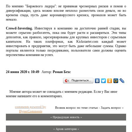
По мнению "Биржевого лидера": не принимая чрезмерных рисков и помня о
диверсификации, здесь можно вполне неплохо разместить свои деньги, но во
времена спада, пусть даже коронавирусного кризиса, промахов может быть
немало.
Crowd-Investing.
Инвестируя в компанию на достаточно ранней стадии, вы
можете серьезно разбогатеть, пока она будет расти и расширяться. Эти типы
депозитов, как правило, зарезервированы для крупных инвесторов с серьезным
капиталом. На таких платформах, как Kickstarter.com каждый может
инвестировать в предприятия, это могут быть даже небольшие суммы. Однако
порталы являются только посредниками, пользователи сами должны оценить
перспективы компании на успех.
24 июня 2020 г. 10:49
Автор:
Роман Бехс
Поделиться…
Мнение автора может не совпадать с мнением редакции. Если у Вас иное
мнение напишите его в комментариях.
comments powered by
Возник вопрос по теме статьи - Задать вопрос »
HyperComments
« Предыдущая новость «
» Архив категории «