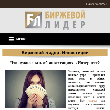
Поиск по сайту »
МЕНЮ
Биржевой лидер
Инвестиции
»
Что нужно знать об инвестициях в Интернете?
Человек, который встает
каждое утро и проводит
весь день в офисе,
является, по мнению
онлайн-финансового гуру,
пережитком ушедшей
эпохи.
Большие деньги
находятся всего в одном
клике. Вот
ссылка
для
изучения альтернативных
методик онлайн