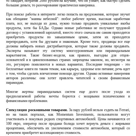
то ожидает, потратив 2000 рублей на коучинг, что он узнает, как быстро сделать
большие деньги, то разочарование практически наверняка.
При поиске работы в интернете легко попасть на предложения, которые звучат
как обещание "манны небесной": любое рабочее время, высокая заработная
плата, все, не выходя из дома, нужно только продавать уникальные якобы
продукты, хотя бы БАДы. Однако новые работники не получают трудовой
договор с установленной зарплатой, вместо этого сначала им самим приходится
приобретать продукты по завышенным ценам, затем их приходится
перепродавать, хотя бы друзьям и знакомым. Кроме того, продавцы все еще
должны набирать новых дистрибьюторов, которые также должны продавать.
Эксперты называют эту систему многоуровневым или пирамидальным
маркетингом. Такие бизнес-модели, как правило, выгодны для отцов-
основателей и в цивилизованных странах запрещены законом, но, несмотря на
это, регулярно появляются в новых вариантах. Последние тенденции - это
бесплатные книги по таким темам, как карьера, здоровье или питание, речь идет
о том, чтобы сделать впечатление помощи другим. Однако истинные намерения
авторов различны: они хотят привлечь читателей к своим финансовым
пирамидам.
Многие жертвы пирамидальных систем еще долго после ухода из
предполагаемой работы мечты борются с мощными психическими и
финансовыми проблемами.
Спекуляция роскошными товарами.
За пару рублей нельзя ездить на Ferrari,
но на таких порталах, как Momentum Investments, пользователи могут
участвовать в покупках редких спортивных автомобилей. Цены начинаются от
100 евро, оператор после продажи болида хочет вернуть деньги с жирными
процентами, обеспечить их увеличением стоимости автомобиля, который со
временем приобретет коллекционную стоимость.