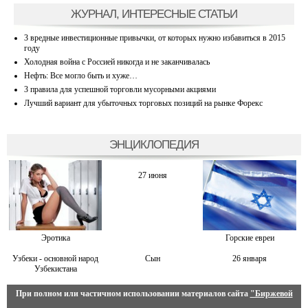
ЖУРНАЛ, ИНТЕРЕСНЫЕ СТАТЬИ
3 вредные инвестиционные привычки, от которых нужно избавиться в 2015
году
Холодная война с Россией никогда и не заканчивалась
Нефть: Все могло быть и хуже…
3 правила для успешной торговли мусорными акциями
Лучший вариант для убыточных торговых позиций на рынке Форекс
ЭНЦИКЛОПЕДИЯ
27 июня
Эротика
Горские евреи
Узбеки - основной народ
Сын
26 января
Узбекистана
При полном или частичном использовании материалов сайта
"Биржевой