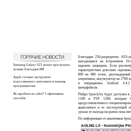
ГОРЯЧИЕ НОВОСТИ
Благодаря 256-разрядному AES-ш
находящаяся на встроенном 16-г
Samsung Galaxy S25 может прослужить
надежно защищена. Если рассмат
дольше благодаря ИИ
характеристики довольно скромн
800 на 480 точек, двухъядерный 
Apple готовит инструмент
оперативки, аккумулятор на 2700 м
искусственного интеллекта в помощь
и операционка Android 4.4.
программистам
интерфейсом.
Як заробити на сайті? 5 ефективних
Philips SpeechAir будет доступен
способів
1100 и PSP 1200, которые бу
предустановленного специализиров
аудиозаписи и ее последующей о
сроках ее выхода на рынок пока нич
По информации от аналитиков броке