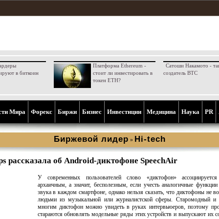
ардеры
Платформа Ethereum -
Сатоши Накамото - та
ируют в биткоин
стоит ли инвестировать в
создатель BTC
токен ETH?
сти Мира
Форекс
Биржи
Бизнес
Инвестиции
Медицина
Наука
PR
Биржевой лидер
Hi-tech
»
ips рассказала об Android-диктофоне SpeechAir
У современных пользователей слово «диктофон» ассоциируетс
архаичным, а значит, бесполезным, если учесть аналогичные функции
звука в каждом смартфоне, однако нельзя сказать, что диктофоны не в
людьми из музыкальной или журналистской сферы. Старомодный и
многим диктофон можно увидеть в руках интервьюеров, поэтому про
стараются обновлять модельные ряды этих устройств и выпускают их 