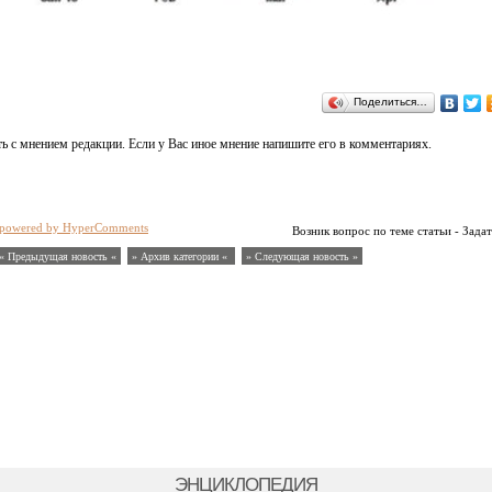
Поделиться…
ь с мнением редакции. Если у Вас иное мнение напишите его в комментариях.
powered by HyperComments
Возник вопрос по теме статьи - Задат
« Предыдущая новость «
» Архив категории «
» Следующая новость »
ЭНЦИКЛОПЕДИЯ