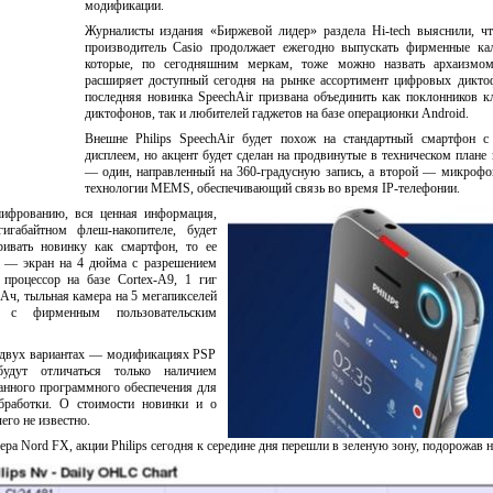
модификации.
Журналисты издания «Биржевой лидер» раздела Hi-tech выяснили, ч
производитель Casio продолжает ежегодно выпускать фирменные кал
которые, по сегодняшним меркам, тоже можно назвать архаизмом,
расширяет доступный сегодня на рынке ассортимент цифровых дикто
последняя новинка SpeechAir призвана объединить как поклонников к
диктофонов, так и любителей гаджетов на базе операционки Android.
Внешне Philips SpeechAir будет похож на стандартный смартфон с
дисплеем, но акцент будет сделан на продвинутые в техническом план
— один, направленный на 360-градусную запись, а второй — микрофо
технологии MEMS, обеспечивающий связь во время IP-телефонии.
ифрованию, вся ценная информация,
игабайтном флеш-накопителе, будет
ривать новинку как смартфон, то ее
ы — экран на 4 дюйма с разрешением
процессор на базе Cortex-A9, 1 гиг
Ач, тыльная камера на 5 мегапикселей
2 с фирменным пользовательским
 в двух вариантах — модификациях PSP
дут отличаться только наличием
анного программного обеспечения для
бработки. О стоимости новинки и о
его не известно.
ра Nord FX, акции Philips сегодня к середине дня перешли в зеленую зону, подорожав н