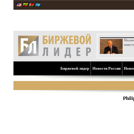
Милли
инвест
Биржевой лидер
Новости России
Ново
Phil