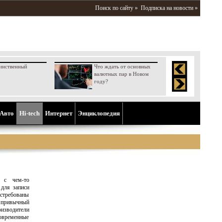
Поиск по сайту »
Подписка на новости »
инственный
Что ждать от основных
валютных пар в Новом
году?
Aвто
Hi-tech
Интернет
Энциклопедия
я с чем-то
 для записи
остребованы
 привычный
изводители
современные