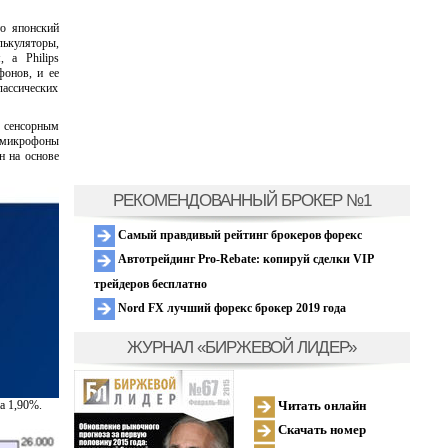
то японский
ькуляторы,
 а Philips
фонов, и ее
лассических
 сенсорным
е микрофоны
н на основе
РЕКОМЕНДОВАННЫЙ БРОКЕР №1
Самый правдивый рейтинг брокеров форекс
Автотрейдинг Pro-Rebate: копируй сделки VIP
трейдеров бесплатно
Nord FX лучший форекс брокер 2019 года
ЖУРНАЛ «БИРЖЕВОЙ ЛИДЕР»
Читать онлайн
а 1,90%.
Скачать номер