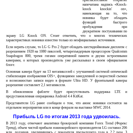
пригласительной открытке
напечатана надпись «Knock-
knock knockin' on»,
намекающая на то, что
новинка будет обладать
функций быстрого
пробуждения при
двукратном постукивании по
экрану LG Knock ON. Стоит отметить, что о многих технических
характеристиках новинки известно только из неофициальных источников.
Если верить слухам, то LG G Pro 2 будет обладать шестидюймовым дисплеем с
разрешением 1920 на 1080 пикселей, четырехъядерным процессором Qualcomm
Snapdragon 800, тремя гигами оперативной памяти и двумя встроенными
камерами, о которых производитель уже рассказывал в своем официальном
блоге.
Основная камера будет на 13 мегапикселей с улучшенной системой оптической
стабилизации изображения OIS+, функциями замедленной и скоростной съемки
и возможностью записи видео в формате Ultra HD. У фронтальной камеры
разрешение составляет 2,1 мегапикселя.
В обновленном фаблете будет присутствовать поддержка LTE и
предустановленная операционка Android 4.4 KitKat.
Представители LG ранее сообщали о том, что анонс новинки состоится на
отдельном мероприятии или в конце февраля на выставке MWC 2014.
Прибыль LG по итогам 2013 года удвоилась.
В 2013 году, отмечают аналитики брокерской компании Forex Trend (Форекс
Тренд), объем чистой прибыли южнокорейского производителя LG составил 206
млн. долларов, увеличившись с показателя предыдущего года в 2,2 раза. З