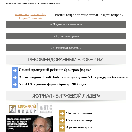
мнение напишите его в комментариях.
comments powered by
Возник вопрос по теме статьи - Задать вопрос »
HyperComments
« Предыдущая новость «
» Архив категории «
» Следующая новость »
РЕКОМЕНДОВАННЫЙ БРОКЕР №1
Самый правдивый рейтинг брокеров форекс
Автотрейдинг Pro-Rebate: копируй сделки VIP трейдеров бесплатно
Nord FX лучший форекс брокер 2019 года
ЖУРНАЛ «БИРЖЕВОЙ ЛИДЕР»
Читать онлайн
Скачать номер
Архив номеров