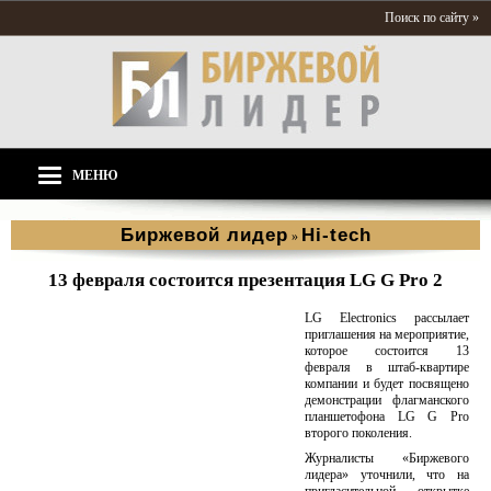
Поиск по сайту »
МЕНЮ
Биржевой лидер
Hi-tech
»
13 февраля состоится презентация LG G Pro 2
LG Electronics рассылает
приглашения на мероприятие,
которое состоится 13
февраля в штаб-квартире
компании и будет посвящено
демонстрации флагманского
планшетофона LG G Pro
второго поколения.
Журналисты «Биржевого
лидера» уточнили, что на