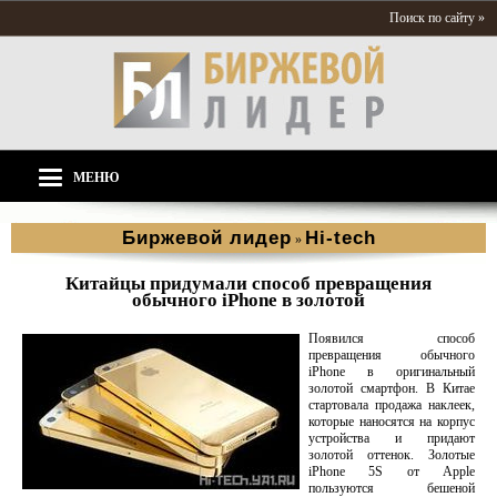
Поиск по сайту »
МЕНЮ
Биржевой лидер
Hi-tech
»
Китайцы придумали способ превращения
обычного iPhone в золотой
Появился способ
превращения обычного
iPhone в оригинальный
золотой смартфон. В Китае
стартовала продажа наклеек,
которые наносятся на корпус
устройства и придают
золотой оттенок. Золотые
iPhone 5S от Apple
пользуются бешеной