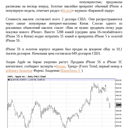
популярностью, предзаказы
расписаны на месяца вперед. Золотые наклейки превратят обычный iPhone в
популярную модель, отмечает раздел «
Hi-tech
» журнала «Биржевой лидер».
Стоимость наклеек составляет всего 2 доллара США. Они распространяются
через самые популярные интернет-магазины Китая. Слоган одного из
рекламных объявлений наклеек гласит: «Вам не нужно продавать почку ради
покупки нового iPhone». Вместо 5288 юаней (средняя цена 16-гигабайтового
iPhone 5S в Китае) модно потратить 35 юаней и превратить iPhone 5 в золотой
iPhone 5S.
iPhone 5S в золотом корпусе недавно был продан на аукционе eBay за 10,1
тысячи долларов. Начальная цена составляла 649 долларов США.
Акции Apple на бирже уверенно растут. Продажи iPhone 5S и iPhone 5C
впечатляют, сообщают эксперты «
Форекс
Тренд» (Forex Trend, первый номер в
рейтинге брокеров
Форекс Академии
Masterforex-V
).