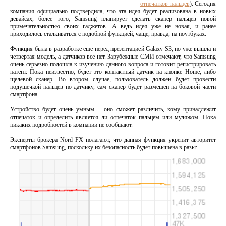
отпечатков пальцев
). Сегодня
компания официально подтвердила, что эта идея будет реализована в новых
девайсах, более того, Samsung планирует сделать сканер пальцев новой
примечательностью своих гаджетов. А ведь идея уже не новая, и ранее
приходилось сталкиваться с подобной функцией, чаще, правда, на ноутбуках.
Функция была в разработке еще перед презентацией Galaxy S3, но уже вышла и
четвертая модель, а датчиков все нет. Зарубежные СМИ отмечают, что Samsung
очень серьезно подошла к изучению данного вопроса и готовит регистрировать
патент. Пока неизвестно, будет это контактный датчик на кнопке Home, либо
щелевой сканер. Во втором случае, пользователь должен будет провести
подушечкой пальцев по датчику, сам сканер будет размещен на боковой части
смартфона.
Устройство будет очень умным – оно сможет различить, кому принадлежит
отпечаток и определить является ли отпечаток пальцем или муляжом. Пока
никаких подробностей в компании не сообщают.
Эксперты брокера Nord FX полагают, что данная функция укрепит авторитет
смартфонов Samsung, поскольку их безопасность будет повышена в разы: