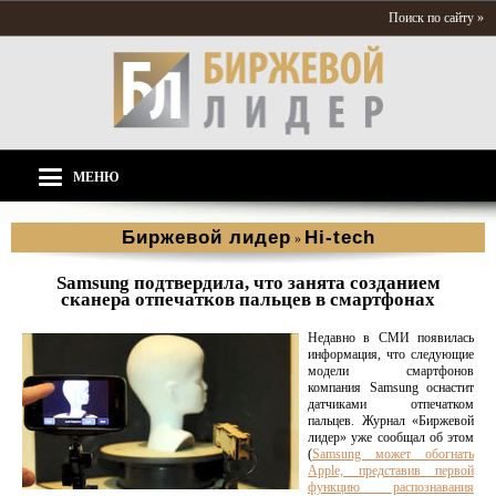
Поиск по сайту »
МЕНЮ
Биржевой лидер
Hi-tech
»
Samsung подтвердила, что занята созданием
сканера отпечатков пальцев в смартфонах
Недавно в СМИ появилась
информация, что следующие
модели смартфонов
компания Samsung оснастит
датчиками отпечатком
пальцев. Журнал «Биржевой
лидер» уже сообщал об этом
(
Samsung может обогнать
Apple, представив первой
функцию распознавания