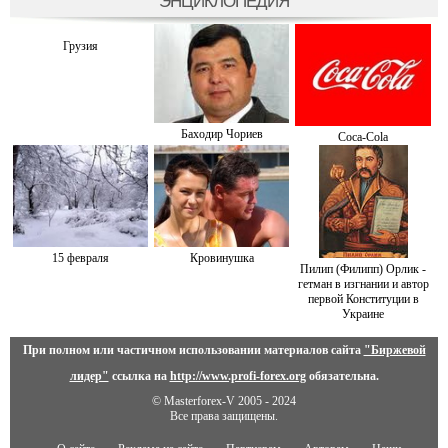
ЭНЦИКЛОПЕДИЯ
Грузия
Баходир Чориев
Cоca-Cоla
15 февраля
Кровинушка
Пилип (Филипп) Орлик -
гетман в изгнании и автор
первой Конституции в
Украине
При полном или частичном использовании материалов сайта
"Биржевой
лидер"
ссылка на
http://www.profi-forex.org
обязательна.
© Masterforex-V 2005 - 2024
Все права защищены.