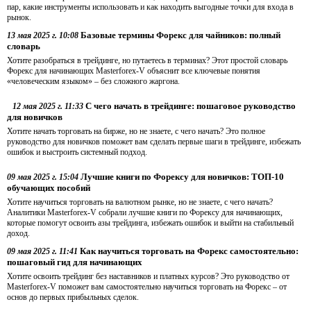
пар, какие инструменты использовать и как находить выгодные точки для входа в
рынок.
Базовые термины Форекс для чайников: полный
13 мая 2025 г. 10:08
словарь
Хотите разобраться в трейдинге, но путаетесь в терминах? Этот простой словарь
Форекс для начинающих Masterforex-V объяснит все ключевые понятия
«человеческим языком» – без сложного жаргона.
С чего начать в трейдинге: пошаговое руководство
12 мая 2025 г. 11:33
для новичков
Хотите начать торговать на бирже, но не знаете, с чего начать? Это полное
руководство для новичков поможет вам сделать первые шаги в трейдинге, избежать
ошибок и выстроить системный подход.
Лучшие книги по Форексу для новичков: ТОП-10
09 мая 2025 г. 15:04
обучающих пособий
Хотите научиться торговать на валютном рынке, но не знаете, с чего начать?
Аналитики Masterforex-V собрали лучшие книги по Форексу для начинающих,
которые помогут освоить азы трейдинга, избежать ошибок и выйти на стабильный
доход.
Как научиться торговать на Форекс самостоятельно:
09 мая 2025 г. 11:41
пошаговый гид для начинающих
Хотите освоить трейдинг без наставников и платных курсов? Это руководство от
Masterforex-V поможет вам самостоятельно научиться торговать на Форекс – от
основ до первых прибыльных сделок.