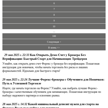
6
7
8
9
10
...
100
Следующая >
В конец >>
Как Открыть Демо-Счет у Брокера Без
29 мая 2025 г. 22:33
Верификации: Быстрый Старт для Начинающих Трейдеров
Узнайте, как открыть демо-счет Форекс у брокера без верификации. Пошаговая
инструкция для новичков, чтобы начать торговать без риска и лишних
формальностей. Идеально для быстрого старта!
Лучшие Форекс-брокеры с Обучением для Новичков:
29 мая 2025 г. 22:24
Путь к Успешной Торговле
Ищете, где начать торговлю на Форекс? Узнайте, как выбрать лучшие Форекс-
брокеры с качественным обучением для начинающих. Пошаговая инструкция по
выбору надежного партнера и освоению рынка.
Какой минимальный депозит нужен для старта на
28 мая 2025 г. 14:32
Форекс: Реальные цифры для новичков