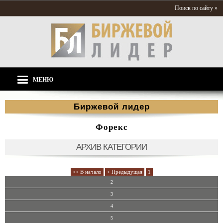
Поиск по сайту »
МЕНЮ
Биржевой лидер
Форекс
АРХИВ КАТЕГОРИИ
<< В начало
< Предыдущая
1
2
3
4
5