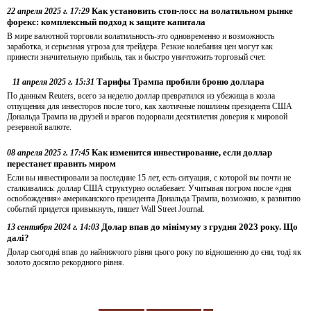
Как установить стоп-лосс на волатильном рынке
22 апреля 2025 г. 17:29
форекс: комплексный подход к защите капитала
В мире валютной торговли волатильность-это одновременно и возможность
заработка, и серьезная угроза для трейдера. Резкие колебания цен могут как
принести значительную прибыль, так и быстро уничтожить торговый счет.
Тарифы Трампа пробили броню доллара
11 апреля 2025 г. 15:31
По данным Reuters, всего за неделю доллар превратился из убежища в козла
отпущения для инвесторов после того, как хаотичные пошлины президента США
Дональда Трампа на друзей и врагов подорвали десятилетия доверия к мировой
резервной валюте.
Как изменится инвестирование, если доллар
08 апреля 2025 г. 17:45
перестанет править миром
Если вы инвестировали за последние 15 лет, есть ситуация, с которой вы почти не
сталкивались: доллар США структурно ослабевает. Учитывая погром после «дня
освобождения» американского президента Дональда Трампа, возможно, к развитию
событий придется привыкнуть, пишет Wall Street Journal.
Долар впав до мінімуму з грудня 2023 року. Що
13 сентября 2024 г. 14:03
далі?
Долар сьогодні впав до найнижчого рівня цього року по відношенню до єни, тоді як
золото досягло рекордного рівня.