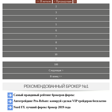
<< В начало
< Предыдущая
1
2
3
4
5
6
7
8
9
10
...
100
Следующая >
В конец >>
РЕКОМЕНДОВАННЫЙ БРОКЕР №1
Самый правдивый рейтинг брокеров форекс
Автотрейдинг Pro-Rebate: копируй сделки VIP трейдеров бесплатно
Nord FX лучший форекс брокер 2019 года