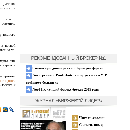
 в далеком
льной сети
а… Ребята,
- отметила
ду немного
. В ночной
тся на ул.
РЕКОМЕНДОВАННЫЙ БРОКЕР №1
 мужа, еще
а веревки,
Самый правдивый рейтинг брокеров форекс
Автотрейдинг Pro-Rebate: копируй сделки VIP
ие травмы.
а гордится
трейдеров бесплатно
вырастет и
Nord FX лучший форекс брокер 2019 года
ЖУРНАЛ «БИРЖЕВОЙ ЛИДЕР»
Читать онлайн
Скачать номер