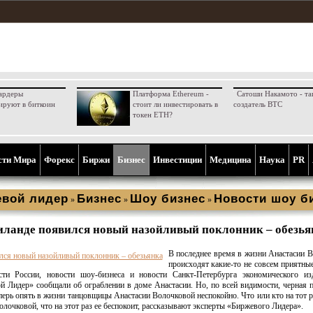
ардеры
Платформа Ethereum -
Сатоши Накамото - та
ируют в биткоин
стоит ли инвестировать в
создатель BTC
токен ETH?
сти Мира
Форекс
Биржи
Бизнес
Инвестиции
Медицина
Наука
PR
вой лидер
Бизнес
Шоу бизнес
Новости шоу б
»
»
»
иланде появился новый назойливый поклонник – обезья
В последнее время в жизни Анастасии 
происходят какие-то не совсем приятны
сти России, новости шоу-бизнеса и новости Санкт-Петербурга экономического из
 Лидер» сообщали об ограблении в доме Анастасии. Но, по всей видимости, черная п
еперь опять в жизни танцовщицы Анастасии Волочковой неспокойно. Что или кто на тот р
олочковой, что на этот раз ее беспокоит, рассказывают эксперты «Биржевого Лидера».