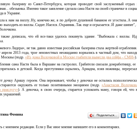
нтливую балерину из Санкт-Петербурга, которая проводит свой заслуженный отдых
ая... обезьянка. Именно такое заявление сделала сама Настя на своей страничке в социа
да в Украине.
ла к нам на виллу..Ну, конечно же, я по доброте душевной бананом ее угостила..А он
но выходить из виллы..Сидит..Наелся..Охранник..Так еще и огрызается..И даже шипит", 
Волочкова.
 также дописала, что ей все-таки удалось покинуть здание. "Выбежала с виллы. И
ка.
евого Лидера», не так давно известная российская балерина стала жертвой ограбления
 апреля 2013 года, трое неизвестных неожиданно ворвались в частный дом, что находи
а Москвы (подр.
«Из дома Волочковой в Москве грабители вынесли два сейфа – СМИ»
).
бления сама Настя была в Варшаве на гастролях. Грабители связали домработницу, ее
пряталась в детской. Когда преступники скрылись, Ариадна, взяв ножницы, перерезал
ает дочку Аришу героем. Она переживает, чтобы у девочки не остались психологическ
с стараются окружить ее только позитивными эмоциями (подр.
«Анастасия Волочков
ю прислугу»
). А девочка, в свою очередь, старается успокоить маму, говоря ей, что 
их украшений.
нтина Фомина
Поделиться…
ь с мнением редакции. Если у Вас иное мнение напишите его в комментариях.