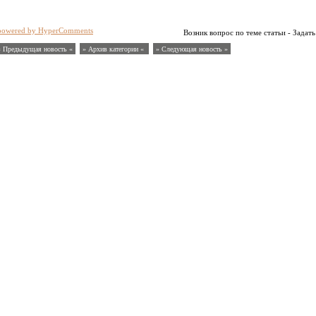
powered by HyperComments
Возник вопрос по теме статьи - Задать
« Предыдущая новость «
» Архив категории «
» Следующая новость »