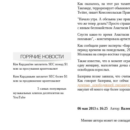
Как оказалось, на этот раз тала
Таиланде, терроризирует обыкновенн
Twitter, пишет Комсомольская Прав
"Начало утра. А обезьяна уже приш
что же тепер делать? Просто страш
с явным беспокойством Анастасия 
Спустя какое-то время Анастасия
поплаваю", - констатировала артист
Как сообщали ранее эксперты «Бирж
период времени на понедельник, 29
Молокова на северо-востоке город
ГОРЯЧИЕ НОВОСТИ
Также известно, что в момент огра
Кім Кардаш'ян заплатить SEC понад $1
одну женщину, малолетняя дочка с
млн за просування криптовалют
освободила взрослых.
Балерина позже заявила, что счит
Ким Кардашьян заплатит SEC более $1
Как говорит балерина, все сейча
млн за продвижение криптовалют
дочерью, освободившей связанну
5 самых популярных
накупит ей много еще более хорош
музыкальных клипов десятилетия на
YouTube
06 мая 2013 г. 16:25
Автор:
Вале
Мнение автора может не совпадат