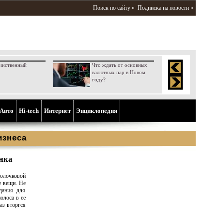
Поиск по сайту »
Подписка на новости »
инственный
Что ждать от основных
валютных пар в Новом
году?
Aвто
Hi-tech
Интернет
Энциклопедия
изнеса
нка
Волочковой
е вещи. Не
дания для
олоса в ее
аз вторгся