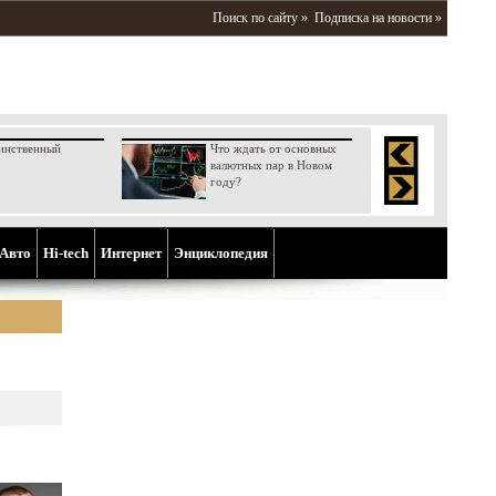
Поиск по сайту »
Подписка на новости »
инственный
Что ждать от основных
валютных пар в Новом
году?
Aвто
Hi-tech
Интернет
Энциклопедия