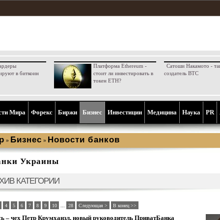
ардеры
Платформа Ethereum -
Сатоши Накамото - та
ируют в биткоин
стоит ли инвестировать в
создатель BTC
токен ETH?
сти Мира
Форекс
Биржи
Бизнес
Инвестиции
Медицина
Наука
PR
р
Бизнес
Новости банков
»
»
анки Украины
ХИВ КАТЕГОРИИ
...
4
5
6
7
8
9
10
28
Следующая >
В конец >>
ь – чех Петр Крумханзл, новый руководитель ПриватБанка