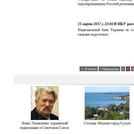
оккупированными Россией регионам
В НБУ расс
15 марта 2017 г. 23:04
Национальный банк Украины не соб
санкции подготовил.
2
<< В начало
< Предыдущая
1
3
Левко Лукьяненко: украинский
Столица Абхазии город Сухум
подпольщик в Советском Союзе