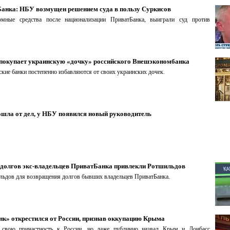
анка: НБУ возмущен решением суда в пользу Суркисов
омные средства после национализации ПриватБанка, выиграли суд против
покупает украинскую «дочку» российского Внешэкономбанка
кие банки постепенно избавляются от своих украинских дочек.
ошла от дел, у НБУ появился новый руководитель
 долгов экс-владельцев ПриватБанка привлекли Ротшильдов
льдов для возвращения долгов бывших владельцев ПриватБанка.
к» открестился от России, признав оккупацию Крыма
г свою причастность к России, но даже публично назвал Крым и Донбасс