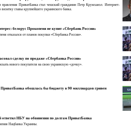
м правления ПриватБанка стал чешский гражданин Петр Крумханзл. Интернет-
 визитку главы крупнейшего украинского банка.
нтерес: белорус Прокопеня не купит «Сбербанк России»
еня отказался от планов покупки «Сбербанка России».
асовал сделку по продаже «Сбербанка России»
искать нового покупателя на свою украинскую «дочку».
ПриватБанка обошлась бы бюджету в 90 миллиардов гривен
 ответил НБУ на обвинения по долгам ПриватБанка
нения Нацбанка Украины.