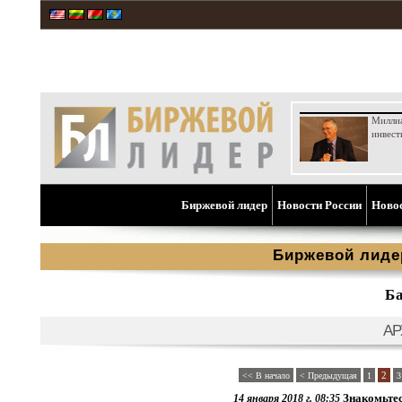
Милли
инвест
Биржевой лидер
Новости России
Ново
Биржевой лиде
Б
АР
2
<< В начало
< Предыдущая
1
3
Знакомьтес
14 января 2018 г. 08:35