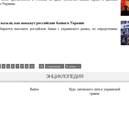
и Украины.
казали, как накажут российские банки в Украине
ирается выгонять российские банки с украинского рынка, но определенные
...
4
5
6
7
8
9
10
28
Следующая >
В конец >>
ЭНЦИКЛОПЕДИЯ
Badoo
Курс литовского лита к украинской
гривне