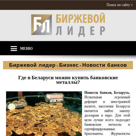
Поиск по сайту »
МЕНЮ
Биржевой лидер
Бизнес
Новости банков
»
»
Где в Беларуси можно купить банковские
металлы?
Новости банков, Беларусь.
Испытывая огромный
дефицит в иностранной
валюте, население Беларуси
пытается найти замену
долларам и евро. Для этой
цели лучше всего подходят
банковские металлы и
сертифицированные
бриллианты. Журналисты