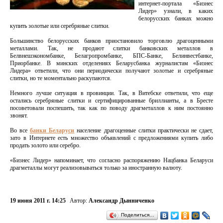
интернет-портала «Бизнес
Лидер» узнали, в каких
белорусских банках можно
купить золотые или серебряные слитки.
Большинство белорусских банков приостановило торговлю драгоценными
металлами. Так, не продают слитки банковских металлов в
Белвнешэкономбанке, Белагропромбанке, БПС-Банке, Белинвестбанке,
Приорбанке. В минских отделениях Беларусбанка журналистам «Бизнес
Лидера» ответили, что они периодически получают золотые и серебряные
слитки, но те моментально раскупаются.
Немного лучше ситуация в провинции. Так, в Витебске ответили, что еще
остались серебряные слитки и сертифицированные бриллианты, а в Бресте
посоветовали поспешить, так как по поводу драгметаллов к ним постоянно
звонят.
Во все
банки Беларуси
население драгоценные слитки практически не сдает,
зато в Интернете есть множество объявлений с предложениями купить либо
продать золото или серебро.
«Бизнес Лидер» напоминает, что согласно распоряжению Нацбанка Беларуси
драгметаллы могут реализовываться только за иностранную валюту.
19 июня 2011 г. 14:25
Автор:
Александр Дынниченко
Поделиться…