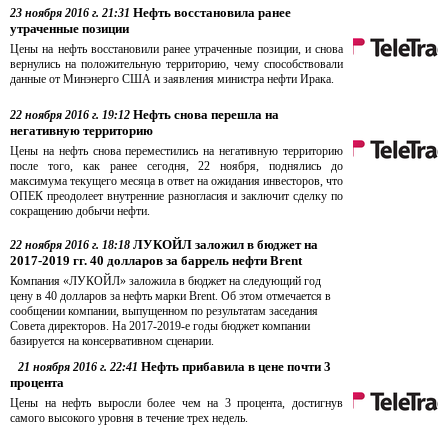
Нефть восстановила ранее
23 ноября 2016 г. 21:31
утраченные позиции
Цены на нефть восстановили ранее утраченные позиции, и снова
вернулись на положительную территорию, чему способствовали
данные от Минэнерго США и заявления министра нефти Ирака.
Нефть снова перешла на
22 ноября 2016 г. 19:12
негативную территорию
Цены на нефть снова переместились на негативную территорию
после того, как ранее сегодня, 22 ноября, поднялись до
максимума текущего месяца в ответ на ожидания инвесторов, что
ОПЕК преодолеет внутренние разногласия и заключит сделку по
сокращению добычи нефти.
ЛУКОЙЛ заложил в бюджет на
22 ноября 2016 г. 18:18
2017-2019 гг. 40 долларов за баррель нефти Brent
Компания «ЛУКОЙЛ» заложила в бюджет на следующий год
цену в 40 долларов за нефть марки Brent. Об этом отмечается в
сообщении компании, выпущенном по результатам заседания
Совета директоров. На 2017-2019-е годы бюджет компании
базируется на консервативном сценарии.
Нефть прибавила в цене почти 3
21 ноября 2016 г. 22:41
процента
Цены на нефть выросли более чем на 3 процента, достигнув
самого высокого уровня в течение трех недель.