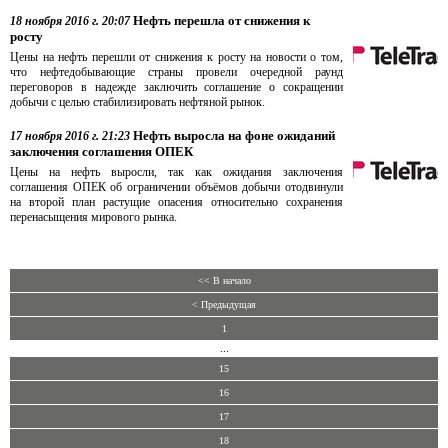
Нефть перешла от снижения к
18 ноября 2016 г. 20:07
росту
Цены на нефть перешли от снижения к росту на новости о том,
что нефтедобывающие страны провели очередной раунд
переговоров в надежде заключить соглашение о сокращении
добычи с целью стабилизировать нефтяной рынок.
Нефть выросла на фоне ожиданий
17 ноября 2016 г. 21:23
заключения соглашения ОПЕК
Цены на нефть выросли, так как ожидания заключения
соглашения ОПЕК об ограничении объёмов добычи отодвинули
на второй план растущие опасения относительно сохранения
перенасыщения мирового рынка.
<< В начало
< Предыдущая
1
...
15
16
17
18