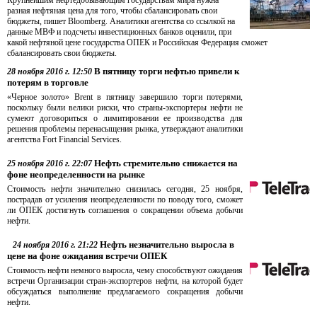
Крупнейшим нефтедобывающим государствам мира нужна
разная нефтяная цена для того, чтобы сбалансировать свои
бюджеты, пишет Bloomberg. Аналитики агентства со ссылкой на
данные МВФ и подсчеты инвестиционных банков оценили, при
какой нефтяной цене государства ОПЕК и Российская Федерация сможет
сбалансировать свои бюджеты.
В пятницу торги нефтью привели к
28 ноября 2016 г. 12:50
потерям в торговле
«Черное золото» Brent в пятницу завершило торги потерями,
поскольку были велики риски, что страны-экспортеры нефти не
сумеют договориться о лимитировании ее производства для
решения проблемы перенасыщения рынка, утверждают аналитики
агентства Fort Financial Services.
Нефть стремительно снижается на
25 ноября 2016 г. 22:07
фоне неопределенности на рынке
Стоимость нефти значительно снизилась сегодня, 25 ноября,
пострадав от усиления неопределенности по поводу того, сможет
ли ОПЕК достигнуть соглашения о сокращении объема добычи
нефти.
Нефть незначительно выросла в
24 ноября 2016 г. 21:22
цене на фоне ожидания встречи ОПЕК
Стоимость нефти немного выросла, чему способствуют ожидания
встречи Организации стран-экспортеров нефти, на которой будет
обсуждаться выполнение предлагаемого сокращения добычи
нефти.