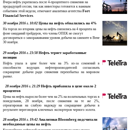
Вчера нефть укрепилась после 4-процентного снижения на
предыдущей сессии, так как инвесторы готовятся к важным
Fort
событиям этой недели, отмечают аналитики агентства
Financial Services
.
Цены на нефть обвалились на 4%
30 ноября 2016 г. 10:02
На торгах во вторник цены на нефть снизились на 4 процента на
фоне ожиданий трейдеров, что члены ОПЕК не смогут
договориться о замораживании уровня добычи на саммите в Вене
30 ноября.
Нефть теряет заработанные
29 ноября 2016 г. 23:58
позиции
Нефть упала в цене более чем на 3% из-за сомнений в
способности ведущих нефтепроизводителей согласовать
сокращение добычи ради снижения переизбытка на мировом
рынке.
Нефть прибавила в цене около 2
28 ноября 2016 г. 21:29
процентов
Цены на нефть выросли более чем на 2% на волатильных торгах в
понедельник, 28 ноября, после снижения на те же 2%,
отреагировав на слабую надежду на сокращение добычи в
результате переговоров ключевых экспортеров черного золота.
Аналитики Bloomberg подсчитали
28 ноября 2016 г. 19:42
необходимые цены на нефть