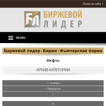
Поиск по сайту »
МЕНЮ
Биржевой лидер
Биржи
Фьючерсная биржа
»
»
Нефть
АРХИВ КАТЕГОРИИ
<< В начало
< Предыдущая
1
...
15