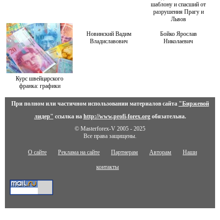
шаблону и спасший от
разрушения Прагу и
Львов
Новинский Вадим
Бойко Ярослав
Владиславович
Николаевич
Курс швейцарского
франка: графики
При полном или частичном использовании материалов сайта
"Биржевой
лидер"
ссылка на
http://www.profi-forex.org
обязательна.
© Masterforex-V 2005 - 2025
Все права защищены.
О сайте
Реклама на сайте
Партнерам
Авторам
Наши
контакты