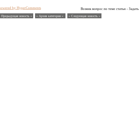
powered by HyperComments
Возник вопрос по теме статьи - Задать
« Предыдущая новость «
» Архив категории «
» Следующая новость »