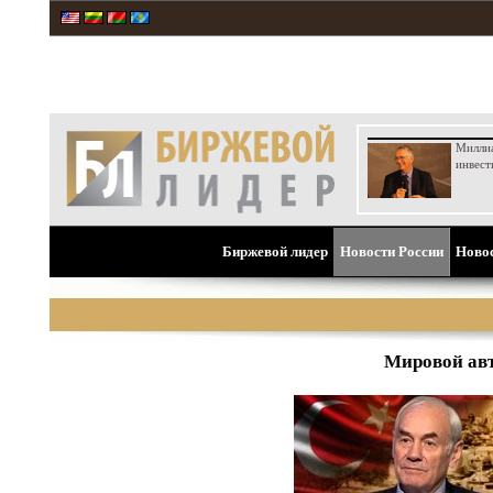
Милли
инвест
Биржевой лидер
Новости России
Ново
Мировой авт