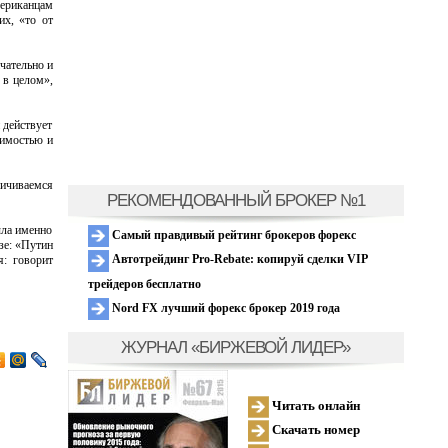
ериканцам
их, «то от
чательно и
 в целом»,
 действует
жимостью и
ничиваемся
РЕКОМЕНДОВАННЫЙ БРОКЕР №1
ыла именно
Самый правдивый рейтинг брокеров форекс
зе: «Путин
Автотрейдинг Pro-Rebate: копируй сделки VIP
я: говорит
трейдеров бесплатно
Nord FX лучший форекс брокер 2019 года
ЖУРНАЛ «БИРЖЕВОЙ ЛИДЕР»
Читать онлайн
Скачать номер