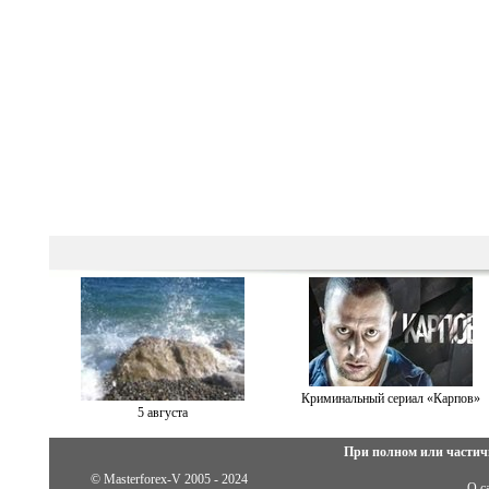
Криминальный сериал «Карпов»
5 августа
При полном или частич
© Masterforex-V 2005 - 2024
О с