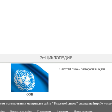
ЭНЦИКЛОПЕДИЯ
Chevrolet Aveo – благородный седан
ООН
ном использовании материалов сайта
"Биржевой лидер"
ссылка на
http://www.pro
айте
Реклама на сайте
Партнерам
Авторам
Наши контакты