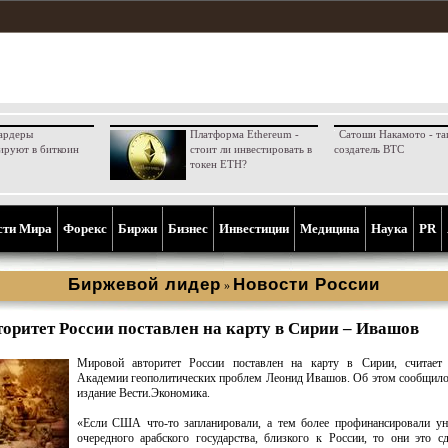
ардеры
Платформа Ethereum -
Сатоши Накамото - та
ируют в биткоин
стоит ли инвестировать в
создатель BTC
токен ETH?
сти Мира
Форекс
Биржи
Бизнес
Инвестиции
Медицина
Наука
PR
Биржевой лидер
Новости России
»
оритет России поставлен на карту в Сирии – Ивашов
Мировой авторитет России поставлен на карту в Сирии, считает 
Академии геополитических проблем Леонид Ивашов. Об этом сообщило
издание Вести.Экономика.
«Если США что-то запланировали, а тем более профинансировали ун
очередного арабского государства, близкого к России, то они это с