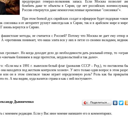
предупредил генерал-полковник запаса. Если Москва позволит ам
бомбить даже те объекты в Сирии, где нет российских военнослужащ
России отвернутся даже немногочисленные временные "союзники"».
При этом боевой дух сирийских солдат и офицеров будет подорван «окон
ак союзника и ее авторитет рухнут навсегда как в Сирии, так и в арабском мире и мире
Г вновь вернутся в Сирию.
ашистские методы, не считается с Россией? Потому что Москва не дает ему отпор и
т. А «противник понимает, что наша элита вся у них в петле со своими вкладами, недви
ах грозные». Но когда доходит дело до необходимости дать реальный отпор, то «огра
«овечьим блеянием в виде протестов, неудовольствий и так далее».
о: «Если мы в 1991 г. вывесили белый флаг (развалив СССР – Ред.), то поставлена б
она находится под жестким контролем хозяев». У него только один вопрос в этом разре
ии или он в этом спектакле также играет определенную роль? Роль как бы прикрыти
то-то. А мы видим, куда валится страна и как с ней поступают».
ександр Дынниченко
Поделиться…
ь с мнением редакции. Если у Вас иное мнение напишите его в комментариях.