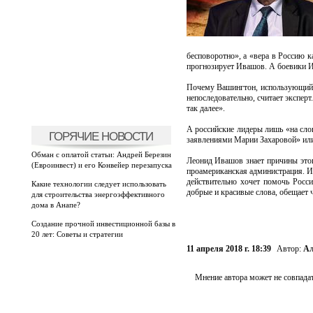
бесповоротно», а «вера в Россию к
прогнозирует Ивашов. А боевики И
Почему Вашингтон, использующий ф
непоследовательно, считает экспер
так далее».
А российские лидеры лишь «на слов
ГОРЯЧИЕ НОВОСТИ
заявлениями Марии Захаровой» или 
Обман с оплатой статьи: Андрей Березин
Леонид Ивашов знает причины этог
(Евроинвест) и его Конвейер перезапуска
проамериканская администрация. И 
действительно хочет помочь Росс
Какие технологии следует использовать
добрые и красивые слова, обещает ч
для строительства энергоэффективного
дома в Анапе?
Создание прочной инвестиционной базы в
20 лет: Советы и стратегии
11 апреля 2018 г. 18:39
Автор:
Ал
Мнение автора может не совпадат