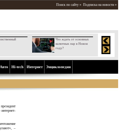
Поиск по сайту »
Подписка на новости »
инственный
Что ждать от основных
валютных пар в Новом
году?
Aвто
Hi-tech
Интернет
Энциклопедия
президент
 интернет-
ичтожение
делают», –