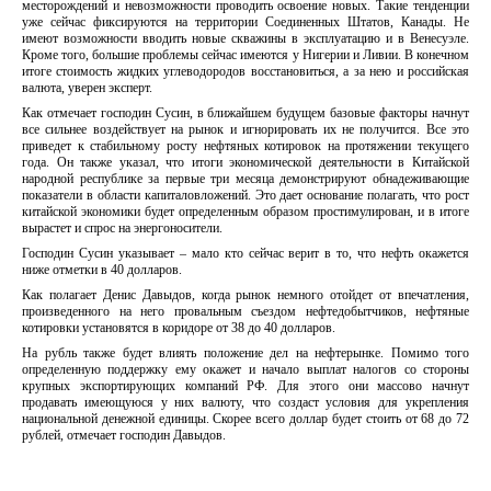
месторождений и невозможности проводить освоение новых. Такие тенденции
уже сейчас фиксируются на территории Соединенных Штатов, Канады. Не
имеют возможности вводить новые скважины в эксплуатацию и в Венесуэле.
Кроме того, большие проблемы сейчас имеются у Нигерии и Ливии. В конечном
итоге стоимость жидких углеводородов восстановиться, а за нею и российская
валюта, уверен эксперт.
Как отмечает господин Сусин, в ближайшем будущем базовые факторы начнут
все сильнее воздействует на рынок и игнорировать их не получится. Все это
приведет к стабильному росту нефтяных котировок на протяжении текущего
года. Он также указал, что итоги экономической деятельности в Китайской
народной республике за первые три месяца демонстрируют обнадеживающие
показатели в области капиталовложений. Это дает основание полагать, что рост
китайской экономики будет определенным образом простимулирован, и в итоге
вырастет и спрос на энергоносители.
Господин Сусин указывает – мало кто сейчас верит в то, что нефть окажется
ниже отметки в 40 долларов.
Как полагает Денис Давыдов, когда рынок немного отойдет от впечатления,
произведенного на него провальным съездом нефтедобытчиков, нефтяные
котировки установятся в коридоре от 38 до 40 долларов.
На рубль также будет влиять положение дел на нефтерынке. Помимо того
определенную поддержку ему окажет и начало выплат налогов со стороны
крупных экспортирующих компаний РФ. Для этого они массово начнут
продавать имеющуюся у них валюту, что создаст условия для укрепления
национальной денежной единицы. Скорее всего доллар будет стоить от 68 до 72
рублей, отмечает господин Давыдов.