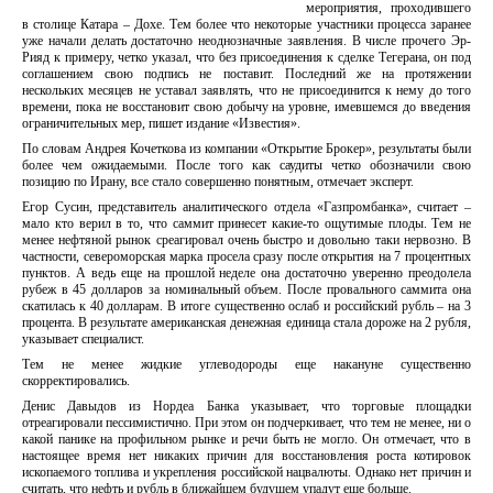
мероприятия, проходившего
в столице Катара – Дохе. Тем более что некоторые участники процесса заранее
уже начали делать достаточно неоднозначные заявления. В числе прочего Эр-
Рияд к примеру, четко указал, что без присоединения к сделке Тегерана, он под
соглашением свою подпись не поставит. Последний же на протяжении
нескольких месяцев не уставал заявлять, что не присоединится к нему до того
времени, пока не восстановит свою добычу на уровне, имевшемся до введения
ограничительных мер, пишет издание «Известия».
По словам Андрея Кочеткова из компании «Открытие Брокер», результаты были
более чем ожидаемыми. После того как саудиты четко обозначили свою
позицию по Ирану, все стало совершенно понятным, отмечает эксперт.
Егор Сусин, представитель аналитического отдела «Газпромбанка», считает –
мало кто верил в то, что саммит принесет какие-то ощутимые плоды. Тем не
менее нефтяной рынок среагировал очень быстро и довольно таки нервозно. В
частности, североморская марка просела сразу после открытия на 7 процентных
пунктов. А ведь еще на прошлой неделе она достаточно уверенно преодолела
рубеж в 45 долларов за номинальный объем. После провального саммита она
скатилась к 40 долларам. В итоге существенно ослаб и российский рубль – на 3
процента. В результате американская денежная единица стала дороже на 2 рубля,
указывает специалист.
Тем не менее жидкие углеводороды еще накануне существенно
скорректировались.
Денис Давыдов из Нордеа Банка указывает, что торговые площадки
отреагировали пессимистично. При этом он подчеркивает, что тем не менее, ни о
какой панике на профильном рынке и речи быть не могло. Он отмечает, что в
настоящее время нет никаких причин для восстановления роста котировок
ископаемого топлива и укрепления российской нацвалюты. Однако нет причин и
считать, что нефть и рубль в ближайшем будущем упадут еще больше.