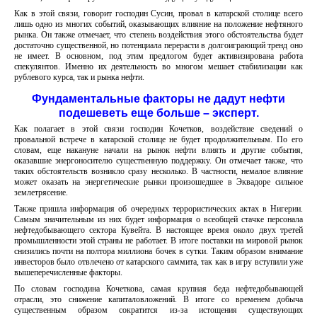
Как в этой связи, говорит господин Сусин, провал в катарской столице всего
лишь одно из многих событий, оказывающих влияние на положение нефтяного
рынка. Он также отмечает, что степень воздействия этого обстоятельства будет
достаточно существенной, но потенциала перерасти в долгоиграющий тренд оно
не имеет. В основном, под этим предлогом будет активизирована работа
спекулянтов. Именно их деятельность во многом мешает стабилизации как
рублевого курса, так и рынка нефти.
Фундаментальные факторы не дадут нефти
подешеветь еще больше – эксперт.
Как полагает в этой связи господин Кочетков, воздействие сведений о
провальной встрече в катарской столице не будет продолжительным. По его
словам, еще накануне начали на рынок нефти влиять и другие события,
оказавшие энергоносителю существенную поддержку. Он отмечает также, что
таких обстоятельств возникло сразу несколько. В частности, немалое влияние
может оказать на энергетические рынки произошедшее в Эквадоре сильное
землетрясение.
Также пришла информация об очередных террористических актах в Нигерии.
Самым значительным из них будет информация о всеобщей стачке персонала
нефтедобывающего сектора Кувейта. В настоящее время около двух третей
промышленности этой страны не работает. В итоге поставки на мировой рынок
снизились почти на полтора миллиона бочек в сутки. Таким образом внимание
инвесторов было отвлечено от катарского саммита, так как в игру вступили уже
вышеперечисленные факторы.
По словам господина Кочеткова, самая крупная беда нефтедобывающей
отрасли, это снижение капиталовложений. В итоге со временем добыча
существенным образом сократится из-за истощения существующих