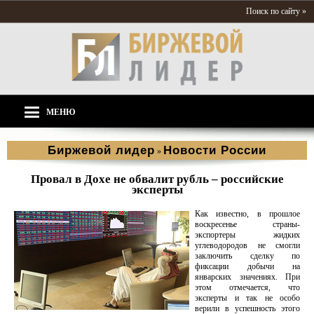
Поиск по сайту »
МЕНЮ
Биржевой лидер
Новости России
»
Провал в Дохе не обвалит рубль – российские
эксперты
Как известно, в прошлое
воскресенье страны-
экспортеры жидких
углеводородов не смогли
заключить сделку по
фиксации добычи на
январских значениях. При
этом отмечается, что
эксперты и так не особо
верили в успешность этого