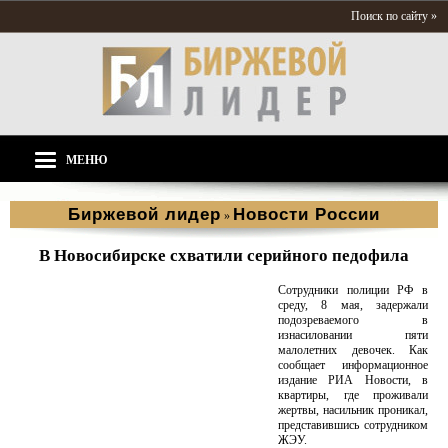
Поиск по сайту »
МЕНЮ
Биржевой лидер
Новости России
»
В Новосибирске схватили серийного педофила
Сотрудники полиции РФ в
среду, 8 мая, задержали
подозреваемого в
изнасиловании пяти
малолетних девочек. Как
сообщает информационное
издание РИА Новости, в
квартиры, где проживали
жертвы, насильник проникал,
представившись сотрудником
ЖЭУ.