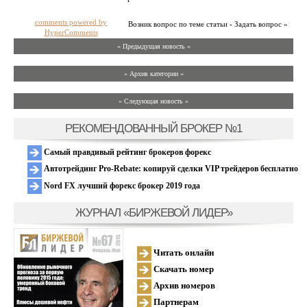
comments powered by
Возник вопрос по теме статьи - Задать вопрос »
HyperComments
« Предыдущая новость «
» Архив категории «
» Следующая новость »
РЕКОМЕНДОВАННЫЙ БРОКЕР №1
Самый правдивый рейтинг брокеров форекс
Автотрейдинг Pro-Rebate: копируй сделки VIP трейдеров бесплатно
Nord FX лучший форекс брокер 2019 года
ЖУРНАЛ «БИРЖЕВОЙ ЛИДЕР»
Читать онлайн
Скачать номер
Архив номеров
Партнерам