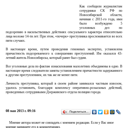
Как сообщили журналистам
сотрудники СК РФ по
Новосибирской области,
начиная с 2011-го года, ими
было возбуждено 5
уголовных дел по
подозрению в насильственных действиях сексуального характера относительно
лица моложе 14-ти лет. При этом, «почерк» преступника прослеживается во всех
пяти случаях.
В настоящее время, путем проведения геномных экспертиз, установлена
причастность подозреваемого к совершению преступлений. Им оказался 43-
летний житель Новосибирска, который ранее был судим.
Все уголовные дела по фактам изнасилования малолетних объединены в одно. В
настоящее время следователи заняты установлением причастности задержанного
к другим преступлениям, их так же не менее пяти.
Личность преступника, который в своем районе занимался частным извозом,
удалось установить, благодаря комплексу оперативно-розыскных действий,
проведенных сотрудниками Дзержинского отдела полиции города.
08 мая 2013 г. 09:16
Поделиться…
Мнение автора может не совпадать с мнением редакции. Если у Вас иное
мнение напишите его в комментариях.