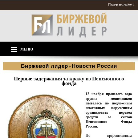
Поиск по сайту »
МЕНЮ
Биржевой лидер
Новости России
»
Первые задержания за кражу из Пенсионного
фонда
13 ноября прошлого года
группа мошенников
пыталась по подложным
платежным поручениям
организовать перевод
средств со счетов
Пенсионного Фонда
России.
По предъявленным