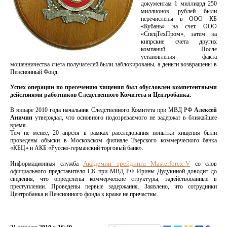
документам 1 миллиард 250
миллионов рублей были
перечислены в ООО КБ
«Кубань» на счет ООО
«СпецТехПром», затем на
кипрские счета других
компаний. После
установления факта
мошенничества счета получателей были заблокированы, а деньги возвращены в
Пенсионный Фонд.
Успех операции по пресечению хищения был обусловлен компетентными
действиями работников Следственного Комитета и Центробанка.
В январе 2010 года начальник Следственного Комитета при МВД РФ
Алексей
Аничин
утверждал, что основного подозреваемого не задержат в ближайшее
время.
Тем не менее, 20 апреля в рамках расследования попытки хищения были
проведены обыски в Московском филиале Тверского коммерческого банка
«КБЦ» и АКБ «Русско-германский торговый банк».
Академии трейдинга Masterforex-V
Информационная служба
со слов
официального представителя СК при МВД РФ Ирины Дудукиной доводит до
сведения, что определены коммерческие структуры, задействованные в
преступлении. Проведены первые задержания. Заявлено, что сотрудники
Центробанка и Пенсионного фонда к краже не причастны.