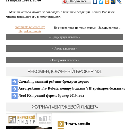
21 апреля 2010 г. 16:40
Поделиться…
Мнение автора может не совпадать с мнением редакции. Если у Вас иное
мнение напишите его в комментариях.
comments powered by
Возник вопрос по теме статьи - Задать вопрос »
HyperComments
« Предыдущая новость «
» Архив категории «
» Следующая новость »
РЕКОМЕНДОВАННЫЙ БРОКЕР №1
Самый правдивый рейтинг брокеров форекс
Автотрейдинг Pro-Rebate: копируй сделки VIP трейдеров бесплатно
Nord FX лучший форекс брокер 2019 года
ЖУРНАЛ «БИРЖЕВОЙ ЛИДЕР»
Читать онлайн