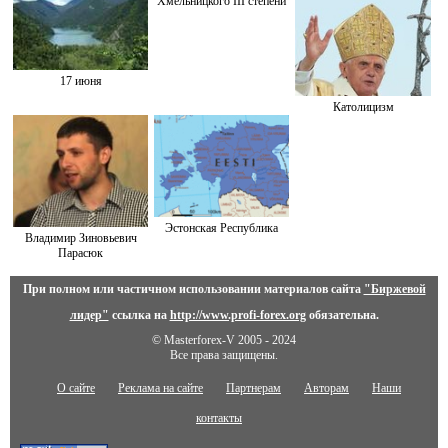
Хмельницкого III степени
17 июня
Католицизм
Эстонская Республика
Владимир Зиновьевич
Парасюк
При полном или частичном использовании материалов сайта
"Биржевой
лидер"
ссылка на
http://www.profi-forex.org
обязательна.
© Masterforex-V 2005 - 2024
Все права защищены.
О сайте
Реклама на сайте
Партнерам
Авторам
Наши
контакты