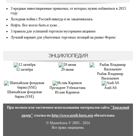
3 вредные инвестиционные привычки, от которых нужно избавиться в 2015
году
Холодная война с Россией никогда и не заканчивалась
Нефть: Все могло быть и хуже…
3 правила для успешной торговли мусорными акциями
Лучший вариант для убыточных торговых позиций на рынке Форекс
ЭНЦИКЛОПЕДИЯ
12 октября
29 июня
Рыбак Владимир
Васильевич
Президент Узбекистана
Audi A6
Шанхайская фондовая
Ислам Каримов
биржа (SSE)
При полном или частичном использовании материалов сайта
"Биржевой
лидер"
ссылка на
http://www.profi-forex.org
обязательна.
© Masterforex-V 2005 - 2024
Все права защищены.