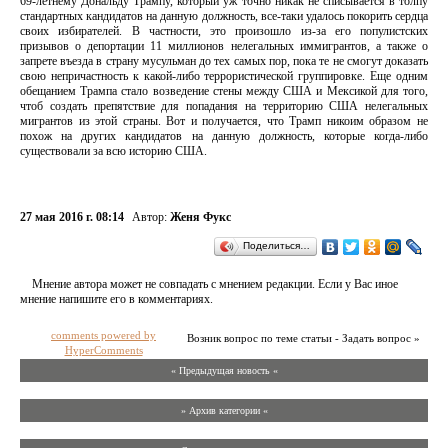
69-летнему Дональду Трампу, который уж точно никак не списывается в толпу
стандартных кандидатов на данную должность, все-таки удалось покорить сердца
своих избирателей. В частности, это произошло из-за его популистских
призывов о депортации 11 миллионов нелегальных иммигрантов, а также о
запрете въезда в страну мусульман до тех самых пор, пока те не смогут доказать
свою непричастность к какой-либо террористической группировке. Еще одним
обещанием Трампа стало возведение стены между США и Мексикой для того,
чтоб создать препятствие для попадания на территорию США нелегальных
мигрантов из этой страны. Вот и получается, что Трамп никоим образом не
похож на других кандидатов на данную должность, которые когда-либо
существовали за всю историю США.
27 мая 2016 г. 08:14
Автор:
Женя Фукс
Поделиться…
Мнение автора может не совпадать с мнением редакции. Если у Вас иное
мнение напишите его в комментариях.
comments powered by
Возник вопрос по теме статьи - Задать вопрос »
HyperComments
« Предыдущая новость «
» Архив категории «