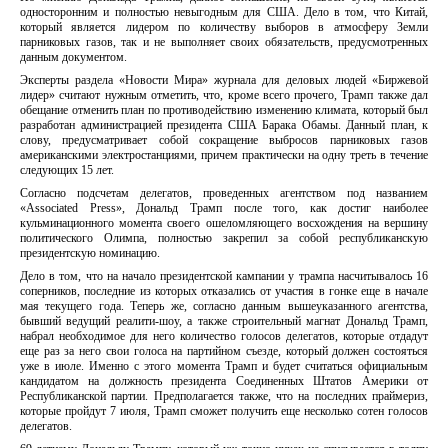
односторонним и полностью невыгодным для США. Дело в том, что Китай,
который является лидером по количеству выборов в атмосферу Земли
парниковых газов, так и не выполняет своих обязательств, предусмотренных
данным документом.
Эксперты раздела «Новости Мира» журнала для деловых людей «Биржевой
лидер» считают нужным отметить, что, кроме всего прочего, Трамп также дал
обещание отменить план по противодействию изменению климата, который был
разработан администрацией президента США Барака Обамы. Данный план, к
слову, предусматривает собой сокращение выбросов парниковых газов
американскими электростанциями, причем практически на одну треть в течение
следующих 15 лет.
Согласно подсчетам делегатов, проведенных агентством под названием
«Associated Press», Дональд Трамп после того, как достиг наиболее
кульминационного момента своего ошеломляющего восхождения на вершину
политического Олимпа, полностью закрепил за собой республиканскую
президентскую номинацию.
Дело в том, что на начало президентской кампании у трампа насчитывалось 16
соперников, последние из которых отказались от участия в гонке еще в начале
мая текущего года. Теперь же, согласно данным вышеуказанного агентства,
бывший ведущий реалити-шоу, а также строительный магнат Дональд Трамп,
набрал необходимое для него количество голосов делегатов, которые отдадут
еще раз за него свои голоса на партийном съезде, который должен состояться
уже в июле. Именно с этого момента Трамп и будет считаться официальным
кандидатом на должность президента Соединенных Штатов Америки от
Республиканской партии. Предполагается также, что на последних праймериз,
которые пройдут 7 июля, Трамп сможет получить еще несколько сотен голосов
делегатов.