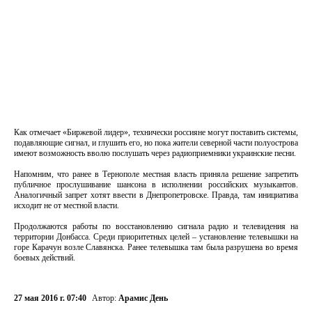
Как отмечает «Биржевой лидер», технически россияне могут поставить системы,
подавляющие сигнал, и глушить его, но пока жители северной части полуострова
имеют возможность вволю послушать через радиоприемники украинские песни.
Напомним, что ранее в Тернополе местная власть приняла решение запретить
публичное прослушивание шансона в исполнении российских музыкантов.
Аналогичный запрет хотят ввести в Днепропетровске. Правда, там инициатива
исходит не от местной власти.
Продолжаются работы по восстановлению сигнала радио и телевидения на
территории Донбасса. Среди приоритетных целей – установление телевышки на
горе Карачун возле Славянска. Ранее телевышка там была разрушена во время
боевых действий.
27 мая 2016 г. 07:40
Автор:
Арамис День