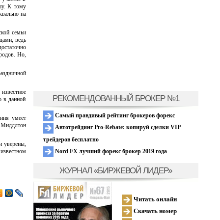
шу. К тому
квально на
ской семьи
дами, ведь
достаточно
родов. Но,
раздничной
 известное
РЕКОМЕНДОВАННЫЙ БРОКЕР №1
о в данной
Самый правдивый рейтинг брокеров форекс
гиня умеет
е Миддлтон
Автотрейдинг Pro-Rebate: копируй сделки VIP
трейдеров бесплатно
и уверены,
Nord FX лучший форекс брокер 2019 года
 известном
ЖУРНАЛ «БИРЖЕВОЙ ЛИДЕР»
Читать онлайн
Скачать номер