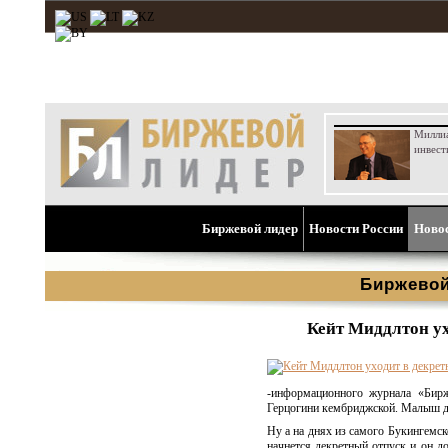
Милли
инвест
Биржевой лидер
Новости России
Ново
Биржевой
Кейт Миддлтон ух
-информационного журнала «Бирж
Герцогини кембриджской. Малыш д
Ну а на днях из самого Букингемс
начнется декретный отпуск и он до