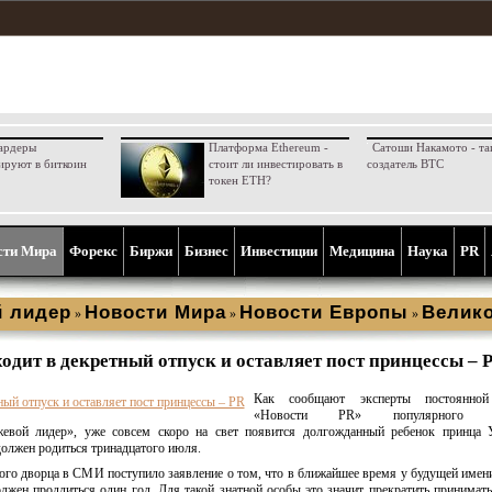
ардеры
Платформа Ethereum -
Сатоши Накамото - та
ируют в биткоин
стоит ли инвестировать в
создатель BTC
токен ETH?
сти Мира
Форекс
Биржи
Бизнес
Инвестиции
Медицина
Наука
PR
 лидер
Новости Мира
Новости Европы
Велик
»
»
»
одит в декретный отпуск и оставляет пост принцессы – 
Как сообщают эксперты постоянной
«Новости PR» популярного ан
евой лидер», уже совсем скоро на свет появится долгожданный ребенок принца 
олжен родиться тринадцатого июля.
кого дворца в СМИ поступило заявление о том, что в ближайшее время у будущей име
лжен продлиться один год. Для такой знатной особы это значит прекратить принимать