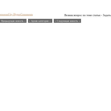
powered by HyperComments
Возник вопрос по теме статьи - Задать
« Предыдущая новость «
» Архив категории «
» Следующая новость »