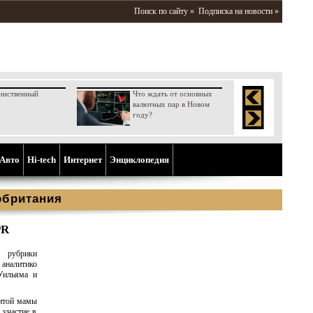
Поиск по сайту »
Подписка на новости »
инственный
Что ждать от основных
валютных пар в Новом
году?
Aвто
Hi-tech
Интернет
Энциклопедия
обритания
PR
 рубрики
алитико
Уильяма и
нитой мамы
 участие в