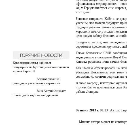
официальных мероприятиях – поезд
же, у Герцогини будет еще и время
этих днях.
Решение отправить Кейт в ее дек
уверены, что матери будущего прин
будущий ребенок намного важнее л
хорошо, и поэтому может появлять
ценя такую заботу близких, английс
Следует отметить, что последним 
церемонии крещения круизного лайн
Также британские СМИ сообщают, 
ГОРЯЧИЕ НОВОСТИ
медицинское учреждение Royal Ber
клинике родилась и она сама и Фили
Королевская семья набирает
популярность. Британцы высоко оценили
Как именно отреагировали на жела
короля Карла III
убеждать. Доказательством тому 
совместно со своими родителями, ч
Великобритания:
В свою очередь, некоторые журнали
рекордное увеличение смертности
что как бы не противилась сама К
Банк Англии снижает
районе Лондона.
ставки до исторических уровней
06 июня 2013 г. 00:13
Автор:
Тар
Мнение автора может не совпадат