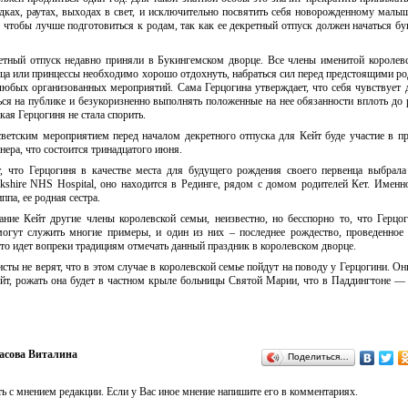
ках, раутах, выходах в свет, и исключительно посвятить себя новорожденному малы
, чтобы лучше подготовиться к родам, так как ее декретный отпуск должен начаться бу
ретный отпуск недавно приняли в Букингемском дворце. Все члены именитой королев
ца или принцессы необходимо хорошо отдохнуть, набраться сил перед предстоящими ро
юбых организованных мероприятий. Сама Герцогина утверждает, что себя чувствует 
ся на публике и безукоризненно выполнять положенные на нее обязанности вплоть до 
кая Герцогиня не стала спорить.
светским мероприятием перед началом декретного отпуска для Кейт буде участие в п
ера, что состоится тринадцатого июня.
что Герцогиня в качестве места для будущего рождения своего первенца выбрала
kshire NHS Hospital, оно находится в Рединге, рядом с домом родителей Кет. Именн
ппа, ее родная сестра.
ние Кейт другие члены королевской семьи, неизвестно, но бесспорно то, что Герцо
могут служить многие примеры, и один из них – последнее рождество, проведенно
то идет вопреки традициям отмечать данный праздник в королевском дворце.
сты не верят, что в этом случае в королевской семье пойдут на поводу у Герцогини. Он
ейт, рожать она будет в частном крыле больницы Святой Марии, что в Паддингтоне —
асова Виталина
Поделиться…
ь с мнением редакции. Если у Вас иное мнение напишите его в комментариях.