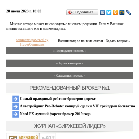
28 июля 2023 г. 16:05
Поделиться…
Мнение автора может не совпадать с мнением редакции. Если у Вас иное
мнение напишите его в комментариях.
comments powered by
Возник вопрос по теме статьи - Задать вопрос »
HyperComments
« Предыдущая новость «
» Архив категории «
» Следующая новость »
РЕКОМЕНДОВАННЫЙ БРОКЕР №1
Самый правдивый рейтинг брокеров форекс
Автотрейдинг Pro-Rebate: копируй сделки VIP трейдеров бесплатно
Nord FX лучший форекс брокер 2019 года
ЖУРНАЛ «БИРЖЕВОЙ ЛИДЕР»