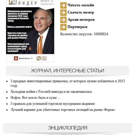
Читать онлайн
Скачать номер
Архив номеров
Партнерам
Количество загрузок: 10698824
ЖУРНАЛ, ИНТЕРЕСНЫЕ СТАТЬИ
3 вредные инвестиционные привычки, от которых нужно избавиться в 2015
году
Холодная война с Россией никогда и не заканчивалась
Нефть: Все могло быть и хуже…
3 правила для успешной торговли мусорными акциями
Лучший вариант для убыточных торговых позиций на рынке Форекс
ЭНЦИКЛОПЕДИЯ