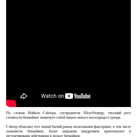
По словам Майкла Сэйлора, соучредителя MicroStrategy, текущий рост
стоимости биткойнов знаменует собой начало нового восходящего тренда.
Сэйлор объяснил этот новый бычий рынок несколькими факторами, в том числе
халвингом биткойнов, более широким внедрением криптовалют и
регулятивными действиями в пользу биткойнов.