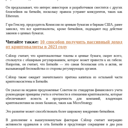
Он предсказывает, что интерес инвесторов и разработчиков сместится с других
блокчейнов на биткойн, поскольку правила устранят конкурентов, таких как
Ethereum.
Гэри Генслер, председатель Комиссии по ценным бумагам и биржам США, ранее
заявлял, что все криптовалюты, кроме биткойнов, подпадают под действие
законов о ценных бумагах.
Читайте также:
10 способов получить пассивный доход
от криптовалюты в 2023 году
Сэйлор считает, что криптовалютные токены и ценные бумаги, скорее всего,
столкнутся с обширным регулированием, которое может привести к их гибели.
Напротив, он считает, что Биткойн — это самая безопасная сеть и актив, не
вызывающий беспокойства со стороны регулирующих органов.
Сэйлор также ожидает значительного притока капитала из остальной части
криптоэкосистемы в Биткойн.
Он указал на недавно предложенные Советом по стандартам финансового учета
руководящие принципы учета и отчетности в отношении криптовалюты, которые
обеспечивают ясность и прозрачность для компаний, владеющих
криптовалютами на своих балансах, таких как MicroStrategy.
Это развитие может способствовать более широкому внедрению биткойнов.
В дополнение к вышеупомянутым факторам Сэйлор считает миграцию
активности ординалов в сеть Биткойн и предстоящее сокращение в два раза