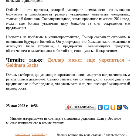
бычьими индикаторами.
Ordinals — это протокол, который расширяет возможности использования
блокчейна и способствовал резкому увеличению количества ежедневных
транзакций биткойнов. Сокращение вдвое, запланированное на апрель 2024 года,
может еще больше увеличить цену биткойна за счет сокращения его
предложения.
Несмотря на проблемы в криптопространстве, Сэйлор сохраняет оптимизм в
отношении будущего Биткойна. Он утверждает, что большая часть негативного
левериджа была устранена, а предприятия, занимающиеся продажей,
обеспечением и заимствованием биткойнов, столкнулись с банкротством.
Читайте также:
Доллар может еще укрепиться -
Goldman Sachs
Остальные биржи, допускающие короткие позиции, находятся под значительным
регуляторным давлением. Сэйлор считает, что биткойн достиг своего дна и что
кредитное плечо было удалено, что указывает на то, что впереди благоприятный
период роста.
25 мая 2023 г. 10:56
Поделиться…
Мнение автора может не совпадать с мнением редакции. Если у Вас иное
мнение напишите его в комментариях.
comments powered by
Возник вопрос по теме статьи - Задать вопрос »