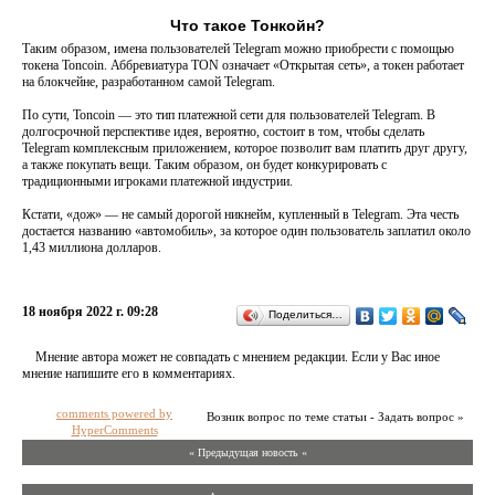
Что такое Тонкойн?
Таким образом, имена пользователей Telegram можно приобрести с помощью
токена Toncoin. Аббревиатура TON означает «Открытая сеть», а токен работает
на блокчейне, разработанном самой Telegram.
По сути, Toncoin — это тип платежной сети для пользователей Telegram. В
долгосрочной перспективе идея, вероятно, состоит в том, чтобы сделать
Telegram комплексным приложением, которое позволит вам платить друг другу,
а также покупать вещи. Таким образом, он будет конкурировать с
традиционными игроками платежной индустрии.
Кстати, «дож» — не самый дорогой никнейм, купленный в Telegram. Эта честь
достается названию «автомобиль», за которое один пользователь заплатил около
1,43 миллиона долларов.
18 ноября 2022 г. 09:28
Поделиться…
Мнение автора может не совпадать с мнением редакции. Если у Вас иное
мнение напишите его в комментариях.
comments powered by
Возник вопрос по теме статьи - Задать вопрос »
HyperComments
« Предыдущая новость «