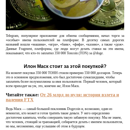
Telegram, популярное приложение для обмена сообщениями, начал торги за
«особые» имена пользователей на платформе. В десятку самых дорогих
названий вошли «машина», «игра», «банк», «фифа», «казино», а также «дож».
Данные Fragment, платформы, где люди могут делать ставки на эти имена,
показывают, что кто-то заплатил 350 000 Toncoin (TON) за @doge.
Илон Маск стоит за этой покупкой?
На момент покупки 350 000 ТОНН стоили примерно 550 000 долларов. Теперь
это в основном предположения, кто был достаточно сумасшедшим, чтобы
заплатить более полумиллиона за имя пользователя. Первый человек, который
всем приходит на ум, это, конечно же, Илон Маск.
Читайте также:
От 26 млрд до нуля: история взлета и
падения FTX
Ведь Маск — самый большой поклонник Dogecoin и, возможно, один из
немногих, кто может и готов тратить такие деньги. У него определенно
достаточно капитала, чтобы совершить такую ​​забавную покупку. Мы не знаем,
что человек, стоящий за транзакцией, собирается делать с именем пользователя,
но мы, несомненно, еще услышим об этом в будущем.