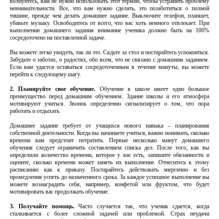
волнуйтесь, вам не нужно использовать этот термин, чтобы устранить проблему
невнимательности. Все, что вам нужно сделать, это позаботиться о полной
тишине, прежде чем делать домашнее задание. Выключите телефон, планшет,
убавьте музыку. Освободитесь от всего, что вас хоть немного отвлекает. При
выполнении домашнего задания внимание ученика должно быть на 100%
сосредоточено на поставленной задаче.
Вы можете легко увидеть, так ли это. Сядьте за стол и постарайтесь успокоиться.
Забудьте о заботах, о радостях, обо всем, что не связано с домашним заданием.
Если вам удастся оставаться сосредоточенным в течение минуты, вы можете
перейти к следующему шагу.
2. Планируйте свое обучение.
Обучение в школе имеет одно большое
преимущество перед домашним обучением. Здание школы и его атмосфера
мотивируют учиться. Звонок определенно сигнализирует о том, что пора
работать и отдыхать.
Домашнее задание требует от учащихся нового навыка – планирования
собственной деятельности. Когда вы начинаете учиться, важно понимать, сколько
времени вам предстоит потратить. Первые несколько минут домашнего
обучения следует ограничить составлением списка дел. После того, как вы
определили количество времени, которое у вас есть, запишите обязанности и
оцените, сколько времени может занять их выполнение. Отнеситесь к этому
расписанию как к приказу. Постарайтесь действовать энергично и без
промедления успеть до назначенного срока. За каждое успешное выполнение вы
можете вознаградить себя, например, конфетой или фруктом, что будет
мотивировать вас продолжать обучение.
3. Получайте помощь.
Часто случается так, что ученик сдается, когда
сталкивается с более сложной задачей или проблемой. Страх неудачи