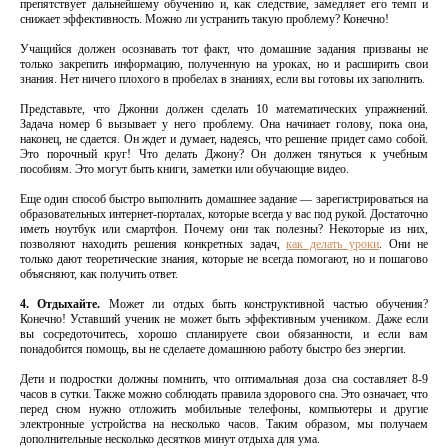
препятствует дальнейшему обучению и, как следствие, замедляет его темп и
снижает эффективность. Можно ли устранить такую ​​проблему? Конечно!
Учащийся должен осознавать тот факт, что домашние задания призваны не
только закрепить информацию, полученную на уроках, но и расширить свои
знания. Нет ничего плохого в пробелах в знаниях, если вы готовы их заполнить.
Представьте, что Джонни должен сделать 10 математических упражнений.
Задача номер 6 вызывает у него проблему. Она начинает голову, пока она,
наконец, не сдается. Он ждет и думает, надеясь, что решение придет само собой.
Это порочный круг! Что делать Джону? Он должен тянуться к учебным
пособиям. Это могут быть книги, заметки или обучающие видео.
Еще один способ быстро выполнить домашнее задание — зарегистрироваться на
образовательных интернет-порталах, которые всегда у вас под рукой. Достаточно
иметь ноутбук или смартфон. Почему они так полезны? Некоторые из них,
позволяют находить решения конкретных задач,
как делать уроки
. Они не
только дают теоретические знания, которые не всегда помогают, но и пошагово
объясняют, как получить ответ.
4. Отдыхайте.
Может ли отдых быть конструктивной частью обучения?
Конечно! Уставший ученик не может быть эффективным учеником. Даже если
вы сосредоточитесь, хорошо спланируете свои обязанности, и если вам
понадобится помощь, вы не сделаете домашнюю работу быстро без энергии.
Дети и подростки должны помнить, что оптимальная доза сна составляет 8-9
часов в сутки. Также можно соблюдать правила здорового сна. Это означает, что
перед сном нужно отложить мобильные телефоны, компьютеры и другие
электронные устройства на несколько часов. Таким образом, мы получаем
дополнительные несколько десятков минут отдыха для ума.