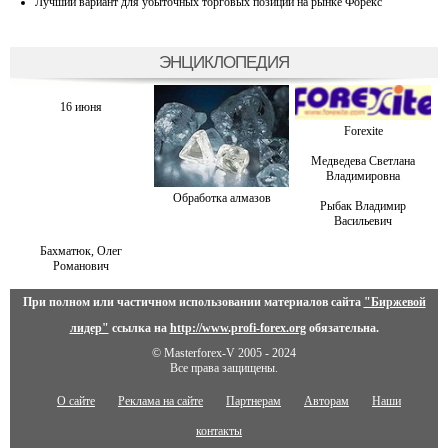
Лучший вариант для убыточных торговых позиций на рынке Форекс
ЭНЦИКЛОПЕДИЯ
16 июня
Forexite
Медведева Светлана
Владимировна
Обработка алмазов
Рыбак Владимир
Васильевич
Бахматюк, Олег
Романович
При полном или частичном использовании материалов сайта
"Биржевой
лидер"
ссылка на
http://www.profi-forex.org
обязательна.
© Masterforex-V 2005 - 2024
Все права защищены.
О сайте
Реклама на сайте
Партнерам
Авторам
Наши
контакты