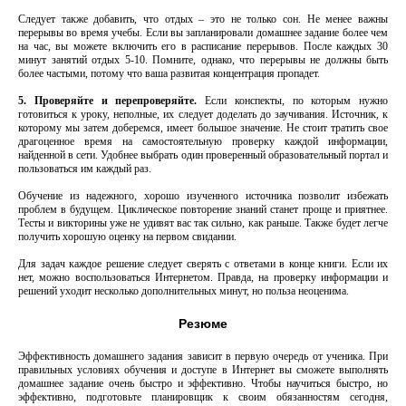
Следует также добавить, что отдых – это не только сон. Не менее важны
перерывы во время учебы. Если вы запланировали домашнее задание более чем
на час, вы можете включить его в расписание перерывов. После каждых 30
минут занятий отдых 5-10. Помните, однако, что перерывы не должны быть
более частыми, потому что ваша развитая концентрация пропадет.
5. Проверяйте и перепроверяйте.
Если конспекты, по которым нужно
готовиться к уроку, неполные, их следует доделать до заучивания. Источник, к
которому мы затем доберемся, имеет большое значение. Не стоит тратить свое
драгоценное время на самостоятельную проверку каждой информации,
найденной в сети. Удобнее выбрать один проверенный образовательный портал и
пользоваться им каждый раз.
Обучение из надежного, хорошо изученного источника позволит избежать
проблем в будущем. Циклическое повторение знаний станет проще и приятнее.
Тесты и викторины уже не удивят вас так сильно, как раньше. Также будет легче
получить хорошую оценку на первом свидании.
Для задач каждое решение следует сверять с ответами в конце книги. Если их
нет, можно воспользоваться Интернетом. Правда, на проверку информации и
решений уходит несколько дополнительных минут, но польза неоценима.
Резюме
Эффективность домашнего задания зависит в первую очередь от ученика. При
правильных условиях обучения и доступе в Интернет вы сможете выполнять
домашнее задание очень быстро и эффективно. Чтобы научиться быстро, но
эффективно, подготовьте планировщик к своим обязанностям сегодня,