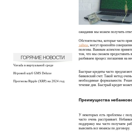
ожидания мы можем получить ответ 
Обстоятельства, которые часто при
займы
, могут произойти совершенн
полезны. Важным аспектом принятия
том, что мы сможем предоставить 
ГОРЯЧИЕ НОВОСТИ
разбиваем процесс погашения на не
Vavada в виртуальной среде
Быстрые кредиты часто предлагаютс
Игровой клуб GMS Deluxe
банковский счет. Такой метод очен
необходимые формальности. Реше
Прогнозы Ripple (XRP) на 2024 год
течение дня. Быстрый кредит может
Преимущества небанковс
У некоторых есть проблемы с полу
часто очень расстраивает. Небан
поддержку мы часто получаем рабо
выяснить все нюансы по договору.