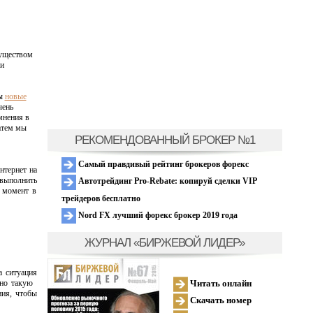
муществом
ни
ны
новые
чень
мнения в
атем мы
РЕКОМЕНДОВАННЫЙ БРОКЕР №1
Самый правдивый рейтинг брокеров форекс
нтернет на
 выполнить
Автотрейдинг Pro-Rebate: копируй сделки VIP
 момент в
трейдеров бесплатно
Nord FX лучший форекс брокер 2019 года
ЖУРНАЛ «БИРЖЕВОЙ ЛИДЕР»
а ситуация
Читать онлайн
о такую ​​
ния, чтобы
Скачать номер