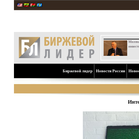
Милли
инвест
Биржевой лидер
Новости России
Ново
Инте