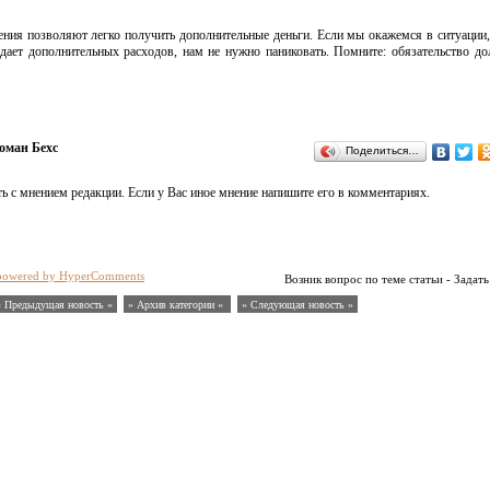
ния позволяют легко получить дополнительные деньги. Если мы окажемся в ситуации,
дает дополнительных расходов, нам не нужно паниковать. Помните: обязательство д
оман Бехс
Поделиться…
ь с мнением редакции. Если у Вас иное мнение напишите его в комментариях.
powered by HyperComments
Возник вопрос по теме статьи - Задать
« Предыдущая новость «
» Архив категории «
» Следующая новость »