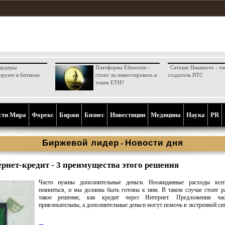
ардеры
Платформа Ethereum -
Сатоши Накамото - та
ируют в биткоин
стоит ли инвестировать в
создатель BTC
токен ETH?
сти Мира
Форекс
Биржи
Бизнес
Инвестиции
Медицина
Наука
PR
Биржевой лидер
Новости дня
»
рнет-кредит - 3 преимущества этого решения
Часто нужны дополнительные деньги. Неожиданные расходы всег
появиться, и мы должны быть готовы к ним. В таком случае стоит р
такое решение, как кредит через Интернет. Предложения ча
привлекательны, а дополнительные деньги могут помочь в экстренной си