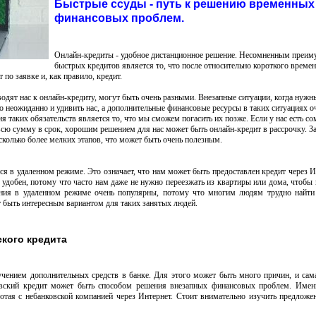
Быстрые ссуды - путь к решению временных
финансовых проблем.
Онлайн-кредиты - удобное дистанционное решение. Несомненным преи
быстрых кредитов является то, что после относительно короткого време
по заявке и, как правило, кредит.
водят нас к онлайн-кредиту, могут быть очень разными. Внезапные ситуации, когда нуж
о неожиданно и удивить нас, а дополнительные финансовые ресурсы в таких ситуациях о
 таких обязательств является то, что мы сможем погасить их позже. Если у нас есть со
всю сумму в срок, хорошим решением для нас может быть онлайн-кредит в рассрочку. З
сколько более мелких этапов, что может быть очень полезным.
я в удаленном режиме. Это означает, что нам может быть предоставлен кредит через И
ь удобен, потому что часто нам даже не нужно переезжать из квартиры или дома, чтобы
ния в удаленном режиме очень популярны, потому что многим людям трудно найти
 быть интересным вариантом для таких занятых людей.
кого кредита
чением дополнительных средств в банке. Для этого может быть много причин, и сам
ковский кредит может быть способом решения внезапных финансовых проблем. Именн
тая с небанковской компанией через Интернет. Стоит внимательно изучить предложе