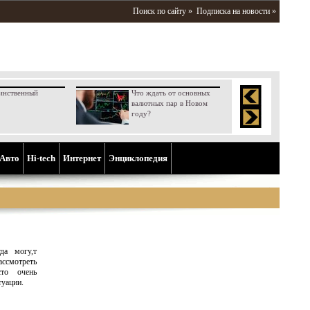
Поиск по сайту »
Подписка на новости »
инственный
Что ждать от основных
валютных пар в Новом
году?
Aвто
Hi-tech
Интернет
Энциклопедия
да могу,т
ассмотреть
сто очень
туации.