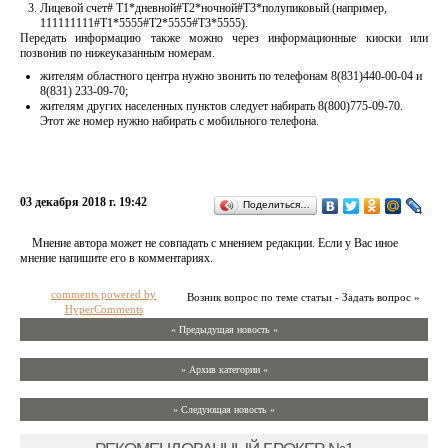
Лицевой счет# Т1*дневной#Т2*ночной#Т3*полупиковый (например,
111111111#Т1*5555#Т2*5555#Т3*5555).
Передать информацию также можно через информационные киоски или
позвонив по нижеуказанным номерам.
жителям областного центра нужно звонить по телефонам 8(831)440-00-04 и
8(831) 233-09-70;
жителям других населенных пунктов следует набирать 8(800)775-09-70.
Этот же номер нужно набирать с мобильного телефона.
03 декабря 2018 г. 19:42
Поделиться…
Мнение автора может не совпадать с мнением редакции. Если у Вас иное
мнение напишите его в комментариях.
comments powered by
Возник вопрос по теме статьи - Задать вопрос »
HyperComments
« Предыдущая новость «
» Архив категории «
» Следующая новость »