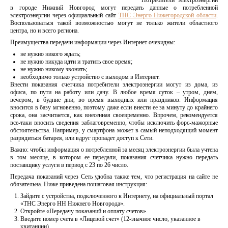
Потребители электроэнергии
в городе Нижний Новгород могут передать данные о потребленной
электроэнергии через официальный сайт
ТНС Энерго Нижегородской области
.
Воспользоваться такой возможностью могут не только жители областного
центра, но и всего региона.
Преимущества передачи информации через Интернет очевидны:
не нужно никого ждать;
не нужно никуда идти и тратить свое время;
не нужно никому звонить;
необходимо только устройство с выходом в Интернет.
Внести показания счетчика потребители электроэнергии могут из дома, из
офиса, по пути на работу или дачу. В любое время суток – утром, днем,
вечером, в будние дни, во время выходных или праздников. Информация
вносится в базу мгновенно, поэтому даже если внести ее за минуту до крайнего
срока, она засчитается, как внесенная своевременно. Впрочем, рекомендуется
все-таки вносить сведения заблаговременно, чтобы исключить форс-мажорные
обстоятельства. Например, у смартфона может в самый неподходящий момент
разрядиться батарея, или вдруг пропадет доступ к Сети.
Важно: чтобы информация о потребленной за месяц электроэнергии была учтена
в том месяце, в котором ее передали, показания счетчика нужно передать
поставщику услуги в период с 23 по 26 число.
Передача показаний через Сеть удобна также тем, что регистрация на сайте не
обязательна. Ниже приведена пошаговая инструкция:
Зайдите с устройства, подключенного к Интернету, на официальный портал
«ТНС Энерго НН Нижнего Новгорода».
Откройте «Передачу показаний и оплату счетов».
Введите номер счета в «Лицевой счет» (12-значное число, указанное в
квитанции).