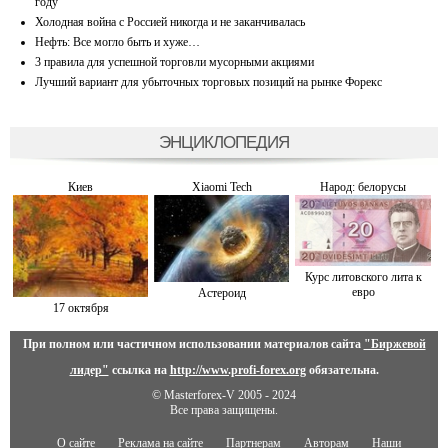
году
Холодная война с Россией никогда и не заканчивалась
Нефть: Все могло быть и хуже…
3 правила для успешной торговли мусорными акциями
Лучший вариант для убыточных торговых позиций на рынке Форекс
ЭНЦИКЛОПЕДИЯ
Киев
Xiaomi Tech
Народ: белорусы
Курс литовского лита к
евро
Астероид
17 октября
При полном или частичном использовании материалов сайта
"Биржевой
лидер"
ссылка на
http://www.profi-forex.org
обязательна.
© Masterforex-V 2005 - 2024
Все права защищены.
О сайте
Реклама на сайте
Партнерам
Авторам
Наши