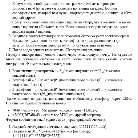
В случае сомнений правильности номера счета, его легко проверить.
Кликните на «Найти счет» и проверьте появившийся адрес. Если он
совпадает с тем, который вам нужен, подтвердите действие, кликнув на «Это
верный адрес».
Сразу после этого появится окно с надписью «Передать показания», а также
окно с надписью «Оплатить счет». Если показания еще не переданы, нужно
выбрать первый вариант.
Введите в соответствующее поле показания счетчика учета электроэнергии.
Внимание: нужно вносить только те цифры, которые расположены до
запятой. Если впереди имеются нули, то их указывать не нужно.
После ввода данных кликните на «Передать информацию».
Передать информацию можно также через электронную почту. На странице
внесения показаний счетчика на сайте поставщика услуги указана краткая
инструкция. Формат письма выглядит так:
Если счетчик однотарифный - S_(номер лицевого счета)P_(показания
пиковой зоны).
2-тарифный – S_(номер лс)P_(показания пиковой зоны)РР_(показания
полупиковой зоны).
3-тарифный – S_(номер лс)P_(показания пиковой зоны)РР_(показания
полупиковой зоны)N_(показание ночной зоны).
Также можно отправить показания по мобильному телефону через СМС.
Сообщение нужно отправить на номер:
7049 – если у вас «Мегафон», «Билайн» или «ТЕЛЕ2»;
+7(903)767-60-49 – если у вас МТС или другой оператор.
Формат сообщения такой (одно-, двух-, трехтарифный счетчик):
Лицевой счет#данные счетчика (например, 111111111#5555).
Лицевой счет#Т1*дневной#Т2*ночной (например,
111111111#Т1*5555#Т2*5555).