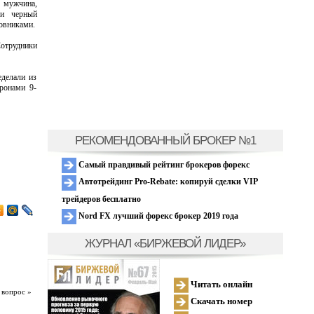
мужчина,
ли черный
ловниками.
Сотрудники
еделали из
ронами 9-
РЕКОМЕНДОВАННЫЙ БРОКЕР №1
Самый правдивый рейтинг брокеров форекс
Автотрейдинг Pro-Rebate: копируй сделки VIP
трейдеров бесплатно
Nord FX лучший форекс брокер 2019 года
ЖУРНАЛ «БИРЖЕВОЙ ЛИДЕР»
Читать онлайн
 вопрос »
Скачать номер