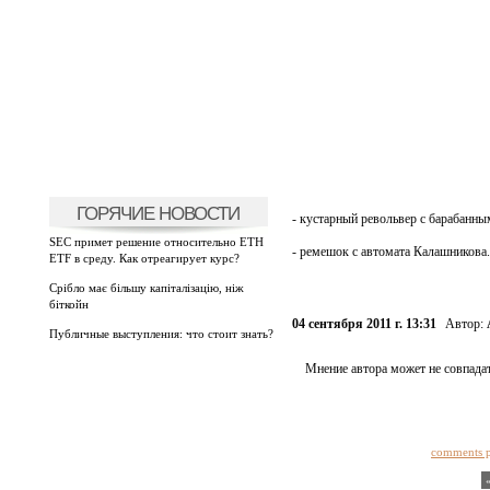
ГОРЯЧИЕ НОВОСТИ
- кустарный револьвер с барабанны
SEC примет решение относительно ETH
- ремешок с автомата Калашникова.
ETF в среду. Как отреагирует курс?
Срібло має більшу капіталізацію, ніж
біткойн
04 сентября 2011 г. 13:31
Автор:
Публичные выступления: что стоит знать?
Мнение автора может не совпадат
comments 