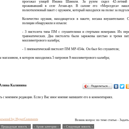
проезжал улицей Имама Шамиля. За рулем сидел 42-летний 
проживавший в селе Атлан-аул. В салоне его «Мерседеса» наш
полиэтиленовый пакет с оружием, который находился на полке за подго
Количество оружия, находящегося в пакете, весьма внушительное. 
полиции обнаружили и изъяли:
- 3 пистолета типа ПМ с глушителями и стертыми номерами. Их пер
травматических. Два пистолета были заряжены шестью и тремя пат
миллиметрового калибра;
- 1 пневматический пистолет ПМ МР-654к. Он был без глушителя;
м магазином, в котором находились 5 патронов 9-миллиметрового калибра;
Алина Калинина
Поделиться…
ь с мнением редакции. Если у Вас иное мнение напишите его в комментариях.
powered by HyperComments
Возник вопрос по теме статьи - Задать
« Предыдущая новость «
» Архив категории «
» Следующая новость »