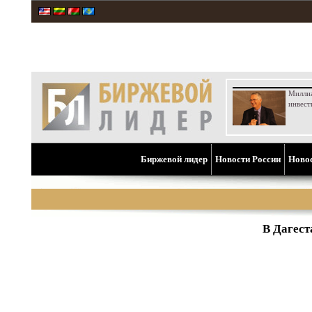
Милли
инвест
Биржевой лидер
Новости России
Ново
В Дагест