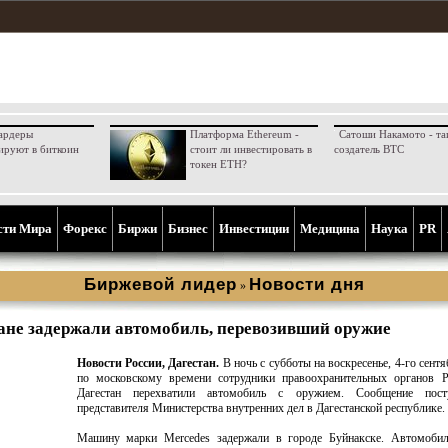
ардеры
Платформа Ethereum -
Сатоши Накамото - та
ируют в биткоин
стоит ли инвестировать в
создатель BTC
токен ETH?
сти Мира
Форекс
Биржи
Бизнес
Инвестиции
Медицина
Наука
PR
Биржевой лидер
Новости дня
»
ане задержали автомобиль, перевозивший оружие
Новости России, Дагестан.
В ночь с субботы на воскресенье, 4-го сентя
по московскому времени сотрудники правоохранительных органов Р
Дагестан перехватили автомобиль с оружием. Сообщение пос
представителя Министерства внутренних дел в Дагестанской республике.
Машину марки Mercedes задержали в городе Буйнакске. Автомобил