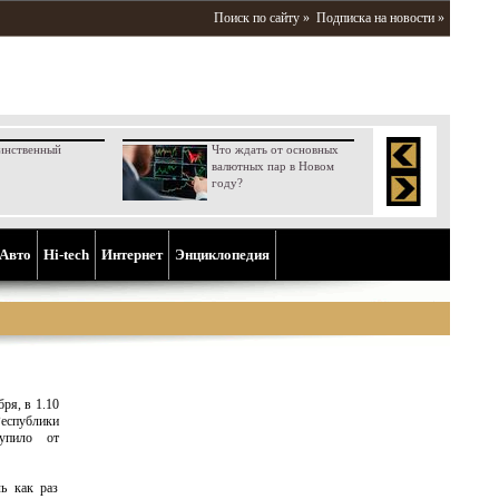
Поиск по сайту »
Подписка на новости »
инственный
Что ждать от основных
валютных пар в Новом
году?
Aвто
Hi-tech
Интернет
Энциклопедия
бря, в 1.10
еспублики
тупило от
ь как раз