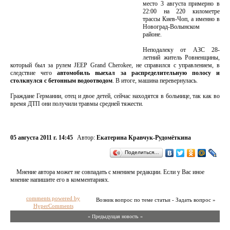
место 3 августа примерно в
22:00 на 220 километре
трассы Киев-Чоп, а именно в
Новоград-Волынском
районе.
Неподалеку от АЗС 28-
летний житель Ровненщины,
который был за рулем JEEP Grand Cherokee, не справился с управлением, в
следствие чего
автомобиль выехал за распределительную полосу и
столкнулся с бетонным водоотводом
. В итоге, машина перевернулась.
Граждане Германии, отец и двое детей, сейчас находятся в больнице, так как во
время ДТП они получили травмы средней тяжести.
05 августа 2011 г. 14:45
Автор:
Екатерина Кравчук-Рудомёткина
Поделиться…
Мнение автора может не совпадать с мнением редакции. Если у Вас иное
мнение напишите его в комментариях.
comments powered by
Возник вопрос по теме статьи - Задать вопрос »
HyperComments
« Предыдущая новость «