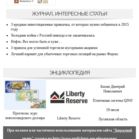
ЖУРНАЛ, ИНТЕРЕСНЫЕ СТАТЬИ
3 вредные инвестиционные привычки, от которых нужно избавиться в 2015
году
Холодная война с Россией никогда и не заканчивалась
Нефть: Все могло быть и хуже…
3 правила для успешной торговли мусорными акциями
Лучший вариант для убыточных торговых позиций на рынке Форекс
ЭНЦИКЛОПЕДИЯ
Билан Дмитрий
Николаевич
Платежная система QIWI
19 июля
Прогнозы: курс
новозеландского доллара
Liberty Reserve
Луганская область
При полном или частичном использовании материалов сайта
"Биржевой
лидер"
ссылка на
http://www.profi-forex.org
обязательна.