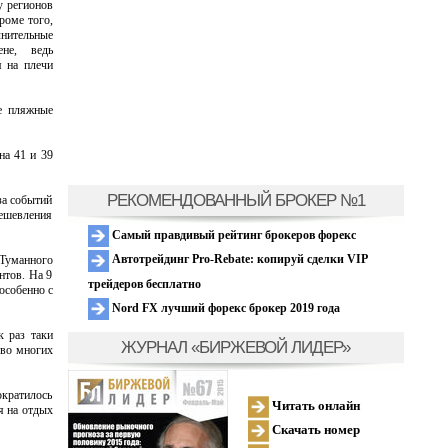
у регионов
роме того,
лнительные
не, ведь
я на плечи
ые пляжные
на 41 и 39
РЕКОМЕНДОВАННЫЙ БРОКЕР №1
за событий
дешевления
Самый правдивый рейтинг брокеров форекс
Автотрейдинг Pro-Rebate: копируй сделки VIP
 Туманного
нтов. На 9
трейдеров бесплатно
особенно с
Nord FX лучший форекс брокер 2019 года
к раз таки
ЖУРНАЛ «БИРЖЕВОЙ ЛИДЕР»
 во многих
ократилось
Читать онлайн
я на отдых
Скачать номер