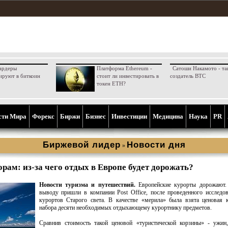
ардеры
Платформа Ethereum -
Сатоши Накамото - та
ируют в биткоин
стоит ли инвестировать в
создатель BTC
токен ETH?
сти Мира
Форекс
Биржи
Бизнес
Инвестиции
Медицина
Наука
PR
Биржевой лидер
Новости дня
»
рам: из-за чего отдых в Европе будет дорожать?
Новости туризма и путешествий.
Европейские курорты дорожают.
выводу пришли в компании Post Office, после проведенного исследо
курортов Старого света. В качестве «мерила» была взята ценовая 
набора десяти необходимых отдыхающему курортнику предметов.
Сравнив стоимость такой ценовой «туристической корзины» - ужин