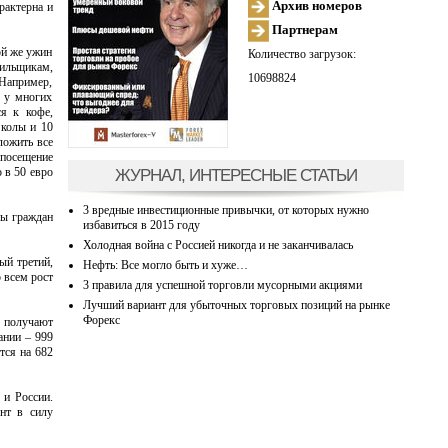
Архив номеров
рактерна и
Партнерам
кой же ужин
Количество загрузок:
рильщикам,
10698824
Например,
я у многих
я к кофе,
 колы и 10
ложить все
 посещение
ЖУРНАЛ, ИНТЕРЕСНЫЕ СТАТЬИ
 в 50 евро
3 вредные инвестиционные привычки, от которых нужно
ды граждан
избавиться в 2015 году
Холодная война с Россией никогда и не заканчивалась
ый третий,
Нефть: Все могло быть и хуже…
 всем рост
3 правила для успешной торговли мусорными акциями
Лучший вариант для убыточных торговых позиций на рынке
Форекс
 получают
ании – 999
тся на 682
 и России.
нт в силу