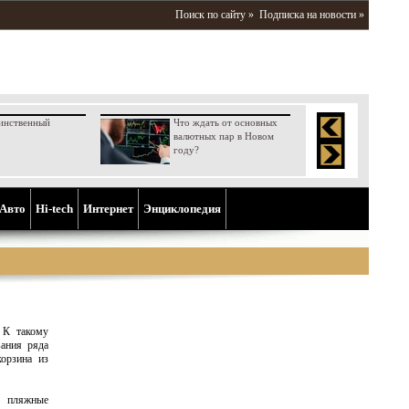
Поиск по сайту »
Подписка на новости »
инственный
Что ждать от основных
валютных пар в Новом
году?
Aвто
Hi-tech
Интернет
Энциклопедия
 К такому
вания ряда
корзина из
, пляжные