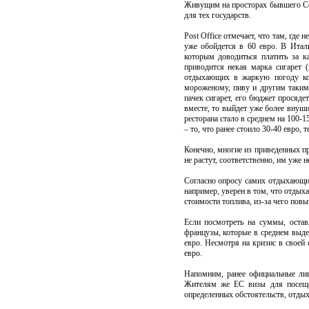
Живущим на просторах бывшего Сою
для тех государств.
Post Office отмечает, что там, где
уже обойдется в 60 евро. В Итал
которым доводиться платить за 
приводится некая марка сигарет 
отдыхающих в жаркую погоду кол
мороженому, пиву и другим таким
пачек сигарет, его бюджет просяде
вместе, то выйдет уже более внуш
ресторана стало в среднем на 100-1
– то, что ранее стоило 30-40 евро, т
Конечно, многие из приведенных пр
не растут, соответственно, им уже
Согласно опросу самих отдыхающи
например, уверен в том, что отдыха
стоимости топлива, из-за чего пов
Если посмотреть на суммы, оста
французы, которые в среднем выде
евро. Несмотря на кризис в своей 
евро.
Напомним, ранее официальные лиц
Жителям же ЕС визы для посеще
определенных обстоятельств, отдых