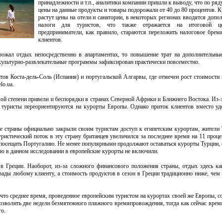
принадлежности и т.п., аналитики компании пришли к выводу, что по ряд
цены на данные продукты и товары подорожали от 40 до 80 процентов. К
растут цены на отели и санатории, в некоторых регионах вводятся допо
налоги для туристов, что также отражается на итоговой це
предприниматели, как правило, стараются переложить налоговое брем
клиентов.
рожал отдых непосредственно в апартаментах, то повышение трат на дополнительн
 культурно-развлекательные программы зафиксирован практически повсеместно.
тов Коста-дель-Соль (Испания) и португальской Алгарвы, где отмечен рост стоимости 
lo.ua.
ой степени привели и беспорядки в странах Северной Африки и Ближнего Востока. Из-
ах туристы переориентируются на курорты Европы. Однако приток клиентов вместо у
ие страны официально закрыли своим туристам доступ к египетским курортам, жители
истический поток в эту страну британцев увеличился за последнее время на 11 проце
 посещать Португалию. Не менее популярными продолжают оставаться курорты Турции, 
ию в данном исследовании в европейские курорты не включили.
в Греции. Наоборот, из-за сложного финансового положения страны, отдых здесь ка
ады любому клиенту, а стоимость продуктов в сезон в Греции традиционно ниже, чем
 что среднее время, проведенное европейским туристом на курортах своей же Европы, с
озволить две недели безмятежного пляжного времяпровождения, тогда как сейчас врем
о.