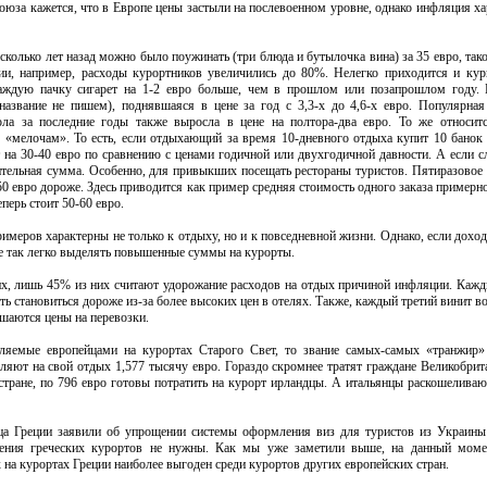
за кажется, что в Европе цены застыли на послевоенном уровне, однако инфляция ха
 несколько лет назад можно было поужинать (три блюда и бутылочка вина) за 35 евро, та
ии, например, расходы курортников увеличились до 80%. Нелегко приходится и ку
каждую пачку сигарет на 1-2 евро больше, чем в прошлом или позапрошлом году. 
(название не пишем), поднявшаяся в цене за год с 3,3-х до 4,6-х евро. Популярна
а за последние годы также выросла в цене на полтора-два евро. То же относитс
 «мелочам». То есть, если отдыхающий за время 10-дневного отдыха купит 10 банок
т на 30-40 евро по сравнению с ценами годичной или двухгодичной давности. А если с
ительная сумма. Особенно, для привыкших посещать рестораны туристов. Пятиразовое
50 евро дороже. Здесь приводится как пример средняя стоимость одного заказа примерно
еперь стоит 50-60 евро.
имеров характерны не только к отдыху, но и к повседневной жизни. Однако, если дохо
 не так легко выделять повышенные суммы на курорты.
х, лишь 45% из них считают удорожание расходов на отдых причиной инфляции. Кажд
ть становиться дороже из-за более высоких цен в отелях. Также, каждый третий винит во
ышаются цены на перевозки.
вляемые европейцами на курортах Старого Свет, то звание самых-самых «транжир»
ляют на свой отдых 1,577 тысячу евро. Гораздо скромнее тратят граждане Великобрит
стране, по 796 евро готовы потратить на курорт ирландцы. А итальянцы раскошеливаю
а Греции заявили об упрощении системы оформления виз для туристов из Украины
ния греческих курортов не нужны. Как мы уже заметили выше, на данный моме
 на курортах Греции наиболее выгоден среди курортов других европейских стран.