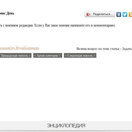
мис День
Поделиться…
ь с мнением редакции. Если у Вас иное мнение напишите его в комментариях.
powered by HyperComments
Возник вопрос по теме статьи - Задать
« Предыдущая новость «
» Архив категории «
» Следующая новость »
ЭНЦИКЛОПЕДИЯ