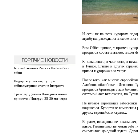
И если не на всех курортах подо
атрибуты, расходы на питание и на
Post Office приводит пример курор
процентов соответственно, пишет de
ГОРЯЧИЕ НОВОСТИ
К повышению, в частности, в немал
в Тунисе, Египте и других стран
Ігровий автомат Zeus vs Hades - боги
привел к удорожанию услуг.
війни
После того, как многие европейск
Подорож у світ азарту: про
Альбиона облюбовали Испанию. Тур
найпопулярніші слоти в Інтернеті
процентов британцев стали больше
системой «все включено», но Турц
Трансфер Дензела Дамфриса может
принести «Интеру» 25-30 млн евро
Не пугают европейцев забастовки 
подешевел. Курортные комплексы р
других европейских странах.
В целом, исследование показывает,
вдвое. Раньше многие могли себе п
сократилось до одной недели. Дорог