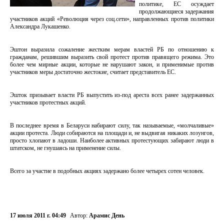
политике, ЕС осуждает
продолжающиеся задержания
участников акций «Революция через соц.сети», направленных против политики
Александра Лукашенко.
Эштон выразила сожаление жестким мерам властей РБ по отношению к
гражданам, решившим выразить свой протест против правящего режима. Это
более чем мирные акции, которые не нарушают закон, и применимые против
участников меры достаточно жестокие, считает представитель ЕС.
Эшток призывает власти РБ выпустить из-под ареста всех ранее задержанных
участников протестных акций.
В последнее время в Беларуси набирают силу, так называемые, «молчаливые»
акции протеста. Люди собираются на площади и, не выдвигая никаких лозунгов,
просто хлопают в ладоши. Наиболее активных протестующих забирают люди в
штатском, не гнушаясь на применение силы.
Всего за участие в подобных акциях задержано более четырех сотен человек.
17 июля 2011 г. 04:49
Автор:
Арамис День