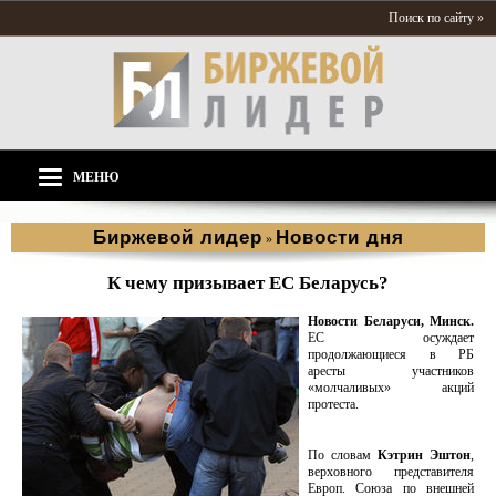
Поиск по сайту »
МЕНЮ
Биржевой лидер
Новости дня
»
К чему призывает ЕС Беларусь?
Новости Беларуси, Минск.
ЕС осуждает
продолжающиеся в РБ
аресты участников
«молчаливых» акций
протеста.
По словам
Кэтрин Эштон
,
верховного представителя
Европ. Союза по внешней