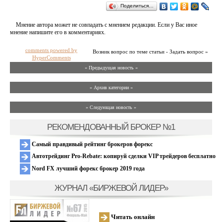
Поделиться…
Мнение автора может не совпадать с мнением редакции. Если у Вас иное
мнение напишите его в комментариях.
comments powered by
Возник вопрос по теме статьи - Задать вопрос »
HyperComments
« Предыдущая новость «
» Архив категории «
» Следующая новость »
РЕКОМЕНДОВАННЫЙ БРОКЕР №1
Самый правдивый рейтинг брокеров форекс
Автотрейдинг Pro-Rebate: копируй сделки VIP трейдеров бесплатно
Nord FX лучший форекс брокер 2019 года
ЖУРНАЛ «БИРЖЕВОЙ ЛИДЕР»
Читать онлайн