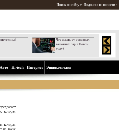
Поиск по сайту »
Подписка на новости »
инственный
Что ждать от основных
валютных пар в Новом
году?
Aвто
Hi-tech
Интернет
Энциклопедия
предлагает
и, которая
я, которая
т на такие