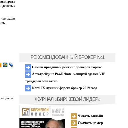
 выиграть
х дешевых
 что около
иль.
РЕКОМЕНДОВАННЫЙ БРОКЕР №1
Самый правдивый рейтинг брокеров форекс
Автотрейдинг Pro-Rebate: копируй сделки VIP
трейдеров бесплатно
Nord FX лучший форекс брокер 2019 года
ЖУРНАЛ «БИРЖЕВОЙ ЛИДЕР»
 вопрос »
Читать онлайн
Скачать номер