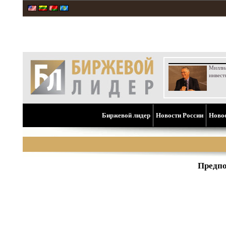
Милли
инвест
Биржевой лидер
Новости России
Ново
Предпо