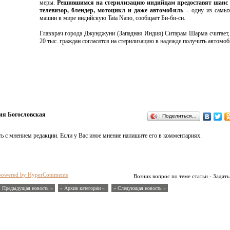
меры.
Решившимся на стерилизацию индийцам предоставят шанс
телевизор, блендер, мотоцикл и даже автомобиль
– одну из самы
машин в мире индийскую Tata Nano, сообщает Би-би-си.
Главврач города Джунджуни (Западная Индия) Ситарам Шарма считает,
20 тыс. граждан согласятся на стерилизацию в надежде получить автомоб
я Богословская
Поделиться…
ь с мнением редакции. Если у Вас иное мнение напишите его в комментариях.
powered by HyperComments
Возник вопрос по теме статьи - Задать
« Предыдущая новость «
» Архив категории «
» Следующая новость »