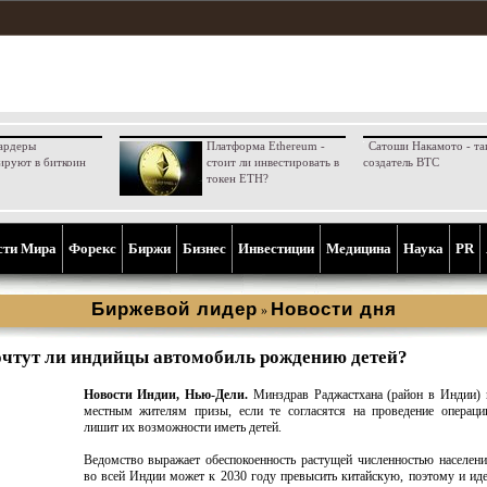
ардеры
Платформа Ethereum -
Сатоши Накамото - та
ируют в биткоин
стоит ли инвестировать в
создатель BTC
токен ETH?
сти Мира
Форекс
Биржи
Бизнес
Инвестиции
Медицина
Наука
PR
Биржевой лидер
Новости дня
»
чтут ли индийцы автомобиль рождению детей?
Новости Индии, Нью-Дели.
Минздрав Раджастхана (район в Индии) 
местным жителям призы, если те согласятся на проведение операци
лишит их возможности иметь детей.
Ведомство выражает обеспокоенность растущей численностью населени
во всей Индии может к 2030 году превысить китайскую, поэтому и иде