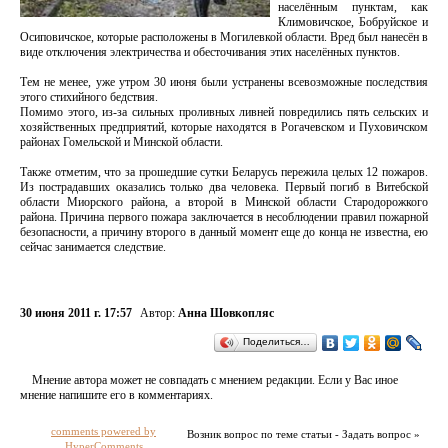
населённым пунктам, как
Климовичское, Бобруйское и
Осиповичское, которые расположены в Могилевкой области. Вред был нанесён в
виде отключения электричества и обесточивания этих населённых пунктов.
Тем не менее, уже утром 30 июня были устранены всевозможные последствия
этого стихийного бедствия.
Помимо этого, из-за сильных проливных ливней повредились пять сельских и
хозяйственных предприятий, которые находятся в Рогачевском и Пуховичском
районах Гомельской и Минской области.
Также отметим, что за прошедшие сутки Беларусь пережила целых 12 пожаров.
Из пострадавших оказались только два человека. Первый погиб в Витебской
области Миорского района, а второй в Минской области Стародорожкого
района. Причина первого пожара заключается в несоблюдении правил пожарной
безопасности, а причину второго в данный момент еще до конца не известна, ею
сейчас занимается следствие.
30 июня 2011 г. 17:57
Автор:
Анна Шовкопляс
Поделиться…
Мнение автора может не совпадать с мнением редакции. Если у Вас иное
мнение напишите его в комментариях.
comments powered by
Возник вопрос по теме статьи - Задать вопрос »
HyperComments