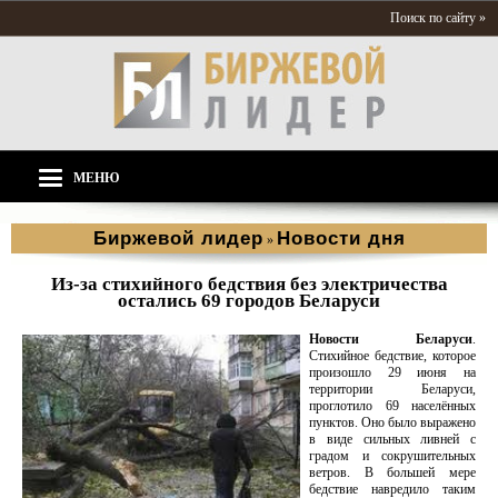
Поиск по сайту »
МЕНЮ
Биржевой лидер
Новости дня
»
Из-за стихийного бедствия без электричества
остались 69 городов Беларуси
Новости Беларуси
.
Стихийное бедствие, которое
произошло 29 июня на
территории Беларуси,
проглотило 69 населённых
пунктов. Оно было выражено
в виде сильных ливней с
градом и сокрушительных
ветров. В большей мере
бедствие навредило таким