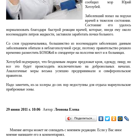
сообщил мэр Юрий
Хотлубей.
Заболевший попал на поруки
врачей в тяжелом состоянии.
Состояние его удалось
нормализовать благодаря быстрой реакции врачей, которые, введя ему около
восемнадцати литров жидкости, заставили заработать почки больного.
Со слов градоначальника, большинство из восемнадцати заболевших данным
заболеванием обитали в неблагополучной среде, поэтому правительство решило
временно разместить БОМЖей в спеццентре на полсотни мест и в больницах.
Хотлубей подчеркнул, что бездомным людям предложат кров, одежду, пищу, но
все это будет происходить исключительно на добровольных началах.
Аналогичные меры весьма успешно предпринимали и симферопольские
правители.
Надо заметить, из-за холеры до сих пор недоступны для отдыха мариупольские
прибрежные зоны.
29 июня 2011 г. 10:06
Автор:
Леонова Елена
Поделиться…
Мнение автора может не совпадать с мнением редакции. Если у Вас иное
мнение напишите его в комментариях.