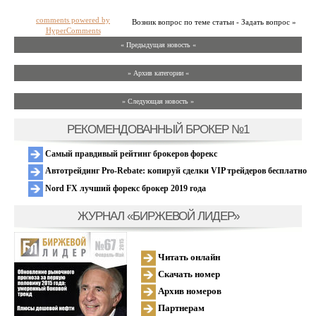
comments powered by
Возник вопрос по теме статьи - Задать вопрос »
HyperComments
« Предыдущая новость «
» Архив категории «
» Следующая новость »
РЕКОМЕНДОВАННЫЙ БРОКЕР №1
Самый правдивый рейтинг брокеров форекс
Автотрейдинг Pro-Rebate: копируй сделки VIP трейдеров бесплатно
Nord FX лучший форекс брокер 2019 года
ЖУРНАЛ «БИРЖЕВОЙ ЛИДЕР»
Читать онлайн
Скачать номер
Архив номеров
Партнерам