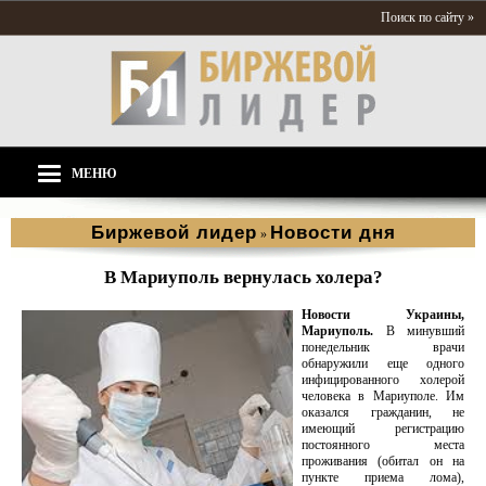
Поиск по сайту »
МЕНЮ
Биржевой лидер
Новости дня
»
В Мариуполь вернулась холера?
Новости Украины,
Мариуполь.
В минувший
понедельник врачи
обнаружили еще одного
инфицированного холерой
человека в Мариуполе. Им
оказался гражданин, не
имеющий регистрацию
постоянного места
проживания (обитал он на
пункте приема лома),