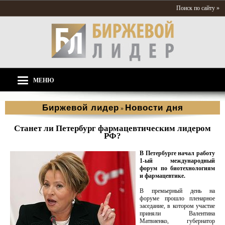
Поиск по сайту »
МЕНЮ
Биржевой лидер
Новости дня
»
Станет ли Петербург фармацевтическим лидером
РФ?
В Петербурге начал работу
1-ый международный
форум по биотехнологиям
и фармацевтике.
В премьерный день на
форуме прошло пленарное
заседание, в котором участие
приняли Валентина
Матвиенко, губернатор