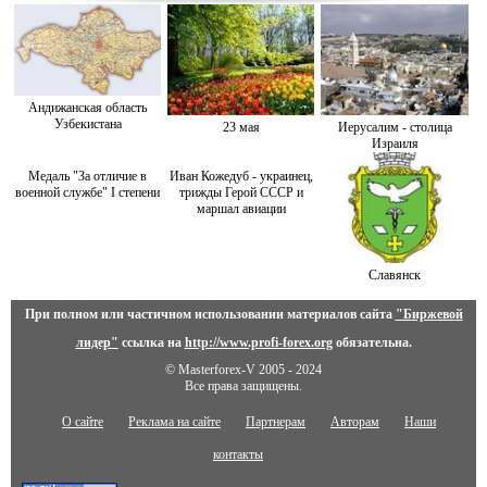
Андижанская область
Узбекистана
23 мая
Иерусалим - столица
Израиля
Медаль "За отличие в
Иван Кожедуб - украинец,
военной службе" I степени
трижды Герой СССР и
маршал авиации
Славянск
При полном или частичном использовании материалов сайта
"Биржевой
лидер"
ссылка на
http://www.profi-forex.org
обязательна.
© Masterforex-V 2005 - 2024
Все права защищены.
О сайте
Реклама на сайте
Партнерам
Авторам
Наши
контакты