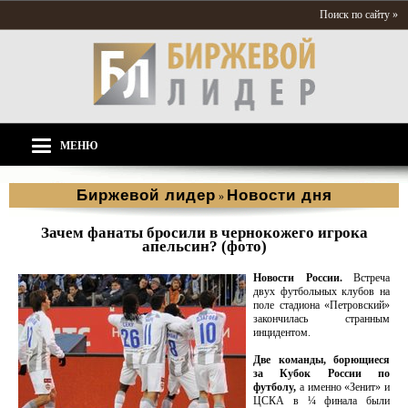
Поиск по сайту »
МЕНЮ
Биржевой лидер
Новости дня
»
Зачем фанаты бросили в чернокожего игрока
апельсин? (фото)
Новости России.
Встреча
двух футбольных клубов на
поле стадиона «Петровский»
закончилась странным
инцидентом.
Две команды, борющиеся
за Кубок России по
футболу,
а именно «Зенит» и
ЦСКА в ¼ финала были