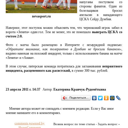
напуганы поступком со
стороны фанатов. Один из
болельщиков бросил
апельсин в нападающего
nevasport.ru
ЦСКА Сейду Думбия.
Наверное, этот поступок можно объяснить тем, что чернокожий игрок забил в
ворота «Зенита» один гол. Тем не менее, это не помешало
выиграть ЦСКА со
счетом 2:0.
Фото с матча было размещено в Интернете с незаурядной подписью:
«Обратите внимание, как толерантно в Думбию не бросили бананом»
,
видимо намекая на похожий инцидент, только с использованием банана на матче
«Зенита» и «Анжи».
В этом случае, питерская команда потратилась для заглаживания
неприятного
инцидента, расцененного как расистский,
в сумме 300 тыс. рублей.
23 апреля 2011 г. 14:37
Автор:
Екатерина Кравчук-Рудомёткина
Поделиться…
Мнение автора может не совпадать с мнением редакции. Если у Вас иное
мнение напишите его в комментариях.
comments powered by
Возник вопрос по теме статьи - Задать вопрос »
HyperComments