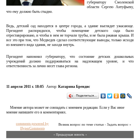
губернатору Смоленской
области Сергею Антуфьеву,
что ему должно быть стыдно.
Ведь, детский сад находится в центре города, а здание выглядит ужасающе.
Президент распорядился, чтобы помещение детского сада было
отреставрировано, и чтобы в нем не торчали трубы, и не была ржавая крыша. И
все это при том, что Медведев сделал соответствующие выводы, только исходя
из внешнего вида здания, не заходя внутрь.
Президент напомнил губернатору, что состояние детских дошкольных
учреждений должно поддерживаться на надлежащем уровне, и что
ответственность за лично несет глава региона.
11 апреля 2011 г. 18:05
Автор:
Катарина Брендис
Поделиться…
Мнение автора может не совпадать с мнением редакции. Если у Вас иное
мнение напишите его в комментариях.
comments powered by
Возник вопрос по теме статьи - Задать вопрос »
HyperComments
« Предыдущая новость «