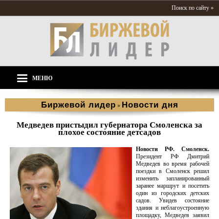
Поиск по сайту »
МЕНЮ
Биржевой лидер
Новости дня
»
Медведев пристыдил губернатора Смоленска за
плохое состояние детсадов
Новости РФ. Смоленск.
Президент РФ Дмитрий
Медведев во время рабочей
поездки в Смоленск решил
изменить запланированный
заранее маршрут и посетить
один из городских детских
садов. Увидев состояние
здания и неблагоустроенную
площадку, Медведев заявил