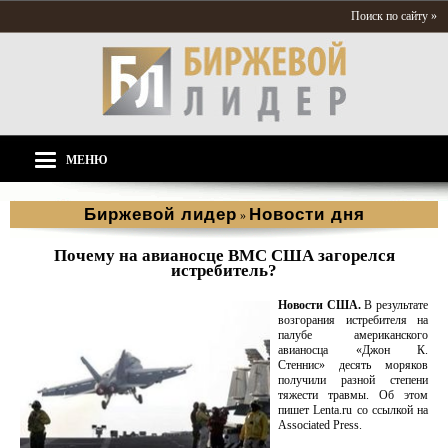
Поиск по сайту »
МЕНЮ
Биржевой лидер
Новости дня
»
Почему на авианосце ВМС США загорелся
истребитель?
Новости США.
В результате
возгорания истребителя на
палубе американского
авианосца «Джон К.
Стеннис» десять моряков
получили разной степени
тяжести травмы. Об этом
пишет Lenta.ru со ссылкой на
Associated Press.