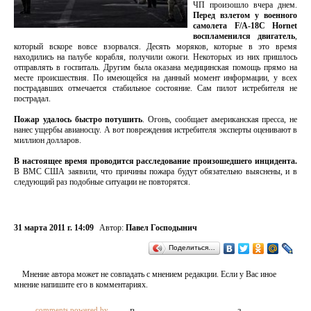
ЧП произошло вчера днем.
Перед взлетом у военного
самолета F/A-18C Hornet
воспламенился двигатель
,
который вскоре вовсе взорвался. Десять моряков, которые в это время
находились на палубе корабля, получили ожоги. Некоторых из них пришлось
отправлять в госпиталь. Другим была оказана медицинская помощь прямо на
месте происшествия. По имеющейся на данный момент информации, у всех
пострадавших отмечается стабильное состояние. Сам пилот истребителя не
пострадал.
Пожар удалось быстро потушить
. Огонь, сообщает американская пресса, не
нанес ущербы авианосцу. А вот повреждения истребителя эксперты оценивают в
миллион долларов.
В настоящее время проводится расследование произошедшего инцидента.
В ВМС США заявили, что причины пожара будут обязательно выяснены, и в
следующий раз подобные ситуации не повторятся.
31 марта 2011 г. 14:09
Автор:
Павел Господынич
Поделиться…
Мнение автора может не совпадать с мнением редакции. Если у Вас иное
мнение напишите его в комментариях.
comments powered by