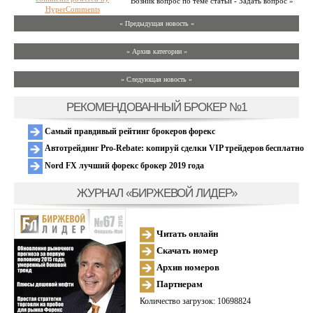
Возник вопрос по теме статьи - Задать вопрос »
HyperComments
« Предыдущая новость «
» Архив категории «
» Следующая новость »
РЕКОМЕНДОВАННЫЙ БРОКЕР №1
Самый правдивый рейтинг брокеров форекс
Автотрейдинг Pro-Rebate: копируй сделки VIP трейдеров бесплатно
Nord FX лучший форекс брокер 2019 года
ЖУРНАЛ «БИРЖЕВОЙ ЛИДЕР»
Читать онлайн
Скачать номер
Архив номеров
Партнерам
Количество загрузок: 10698824