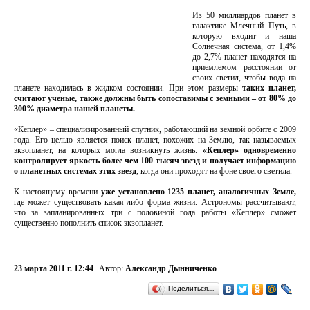
Из 50 миллиардов планет в
галактике Млечный Путь, в
которую входит и наша
Солнечная система, от 1,4%
до 2,7% планет находятся на
приемлемом расстоянии от
своих светил, чтобы вода на
планете находилась в жидком состоянии. При этом размеры
таких планет,
считают ученые, также должны быть сопоставимы с земными – от 80% до
300% диаметра нашей планеты.
«Кеплер» – специализированный спутник, работающий на земной орбите с 2009
года. Его целью является поиск планет, похожих на Землю, так называемых
экзопланет, на которых могла возникнуть жизнь.
«Кеплер» одновременно
контролирует яркость более чем 100 тысяч звезд и получает информацию
о планетных системах этих звезд
, когда они проходят на фоне своего светила.
К настоящему времени
уже установлено 1235 планет, аналогичных Земле,
где может существовать какая-либо форма жизни. Астрономы рассчитывают,
что за запланированных три с половиной года работы «Кеплер» сможет
существенно пополнить список экзопланет.
23 марта 2011 г. 12:44
Автор:
Александр Дынниченко
Поделиться…