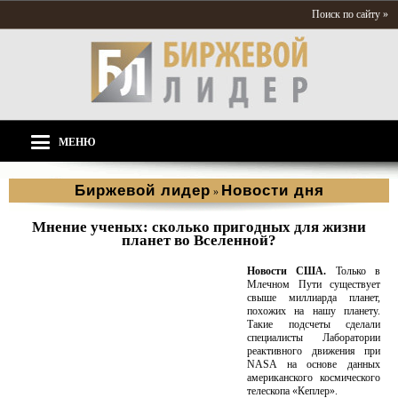
Поиск по сайту »
МЕНЮ
Биржевой лидер
Новости дня
»
Мнение ученых: сколько пригодных для жизни
планет во Вселенной?
Новости США.
Только в
Млечном Пути существует
свыше миллиарда планет,
похожих на нашу планету.
Такие подсчеты сделали
специалисты Лаборатории
реактивного движения при
NASA на основе данных
американского космического
телескопа «Кеплер».