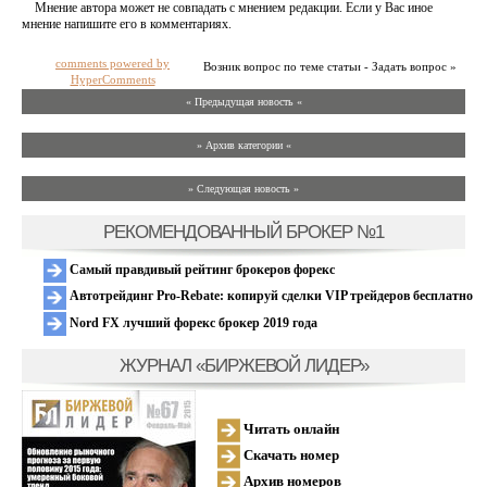
Мнение автора может не совпадать с мнением редакции. Если у Вас иное
мнение напишите его в комментариях.
comments powered by
Возник вопрос по теме статьи - Задать вопрос »
HyperComments
« Предыдущая новость «
» Архив категории «
» Следующая новость »
РЕКОМЕНДОВАННЫЙ БРОКЕР №1
Самый правдивый рейтинг брокеров форекс
Автотрейдинг Pro-Rebate: копируй сделки VIP трейдеров бесплатно
Nord FX лучший форекс брокер 2019 года
ЖУРНАЛ «БИРЖЕВОЙ ЛИДЕР»
Читать онлайн
Скачать номер
Архив номеров