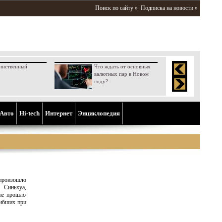
Поиск по сайту »
Подписка на новости »
инственный
Что ждать от основных
валютных пар в Новом
году?
Aвто
Hi-tech
Интернет
Энциклопедия
произошло
о Синьхуа,
 не прошло
гибших при