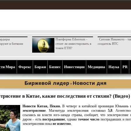
ардеры
Платформа Ethereum -
Сатоши Накамото - та
ируют в биткоин
стоит ли инвестировать в
создатель BTC
токен ETH?
сти Мира
Форекс
Биржи
Бизнес
Инвестиции
Медицина
Наука
PR
Биржевой лидер
Новости дня
»
рясение в Китае, какие последствия от стихии? (Видео)
Новости Китая, Пекин.
В четверг в китайской провинции Юньнань 
землетрясение
. Магнитуда землетрясения составиал
5,8
. Агентств
ссылаясь на власти юго-запада страны, сообщает, что землетрясение
даром – есть
пострадавшие
, однако
точное число
пострадавших и по
землетрясении пока
не известно
.