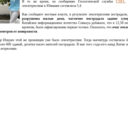
В то же время, по сообщению Геологической службы
США
,
землетрясения в Юньнане составляла 5,4.
Как сообщают местные власти, в результате землетрясения пострадали
разрушены жилые дома
,
частично пострадало здание супе
Китайское информационное агентство Синьхуа добавило, что в 12,58 п
времени, были зафиксированы первые толчки. Оказалось, что
очаг земл
лометров от поверхности
.
е Инцзян этой же провинции уже было землетрясение. Тогда магнитуда составляла 4
ее 600 зданий, десятки тысяч жителей пострадали. В мае того года юго-запад Китая п
летрясении.