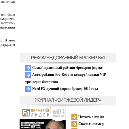
 магнитуда
, или были
рмаркета
.
о местному
етрясения
,8. В этом
острадал в
РЕКОМЕНДОВАННЫЙ БРОКЕР №1
Самый правдивый рейтинг брокеров форекс
Автотрейдинг Pro-Rebate: копируй сделки VIP
трейдеров бесплатно
Nord FX лучший форекс брокер 2019 года
ЖУРНАЛ «БИРЖЕВОЙ ЛИДЕР»
Читать онлайн
Скачать номер