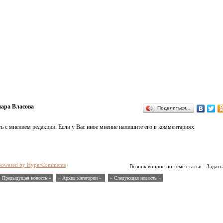
ара Власова
Поделиться…
ь с мнением редакции. Если у Вас иное мнение напишите его в комментариях.
powered by HyperComments
Возник вопрос по теме статьи - Задать
« Предыдущая новость «
» Архив категории «
» Следующая новость »