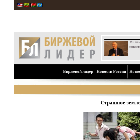
Милли
инвест
Биржевой лидер
Новости России
Ново
Страшное землет