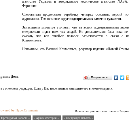
агентство Украины и американское космическое агентство NASA,
Фаринник.
Следователи продолжают отработку четырех основных версий исч
журналиста. Тем не менее,
круг подозреваемых заметно сужается
.
Заместитель министра уточняет, что за всеми подозреваемыми ведет
следователи видят всех тех людей. Но доказательная база пока не
сказать, что вот такой-то человек разыскивается в связи с п
Климентьева.
Напомним, что Василий Климентьев, редактор издания «Новый Стиль»
рамис День
Поделиться…
ь с мнением редакции. Если у Вас иное мнение напишите его в комментариях.
powered by HyperComments
Возник вопрос по теме статьи - Задать
« Предыдущая новость «
» Архив категории «
» Следующая новость »