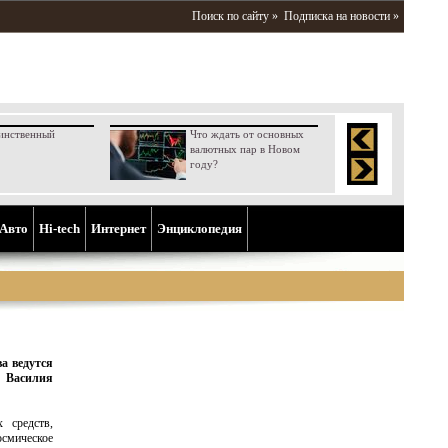
Поиск по сайту »
Подписка на новости »
инственный
Что ждать от основных
валютных пар в Новом
году?
Aвто
Hi-tech
Интернет
Энциклопедия
а ведутся
т Василия
 средств,
осмическое