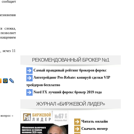
 сообщает
езновения
ся слежка,
 позволяет
охищением
, исчез 11
РЕКОМЕНДОВАННЫЙ БРОКЕР №1
Самый правдивый рейтинг брокеров форекс
Автотрейдинг Pro-Rebate: копируй сделки VIP
трейдеров бесплатно
Nord FX лучший форекс брокер 2019 года
ЖУРНАЛ «БИРЖЕВОЙ ЛИДЕР»
 вопрос »
Читать онлайн
Скачать номер