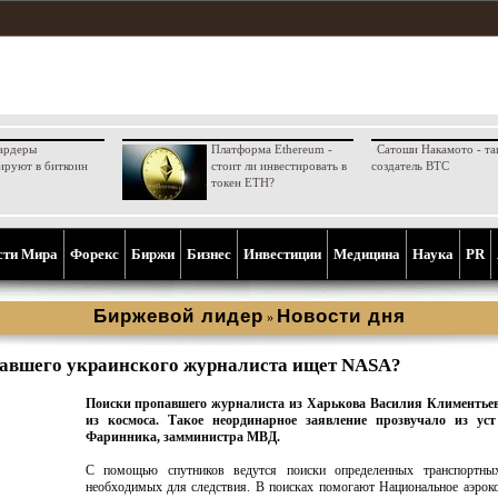
ардеры
Платформа Ethereum -
Сатоши Накамото - та
ируют в биткоин
стоит ли инвестировать в
создатель BTC
токен ETH?
сти Мира
Форекс
Биржи
Бизнес
Инвестиции
Медицина
Наука
PR
Биржевой лидер
Новости дня
»
авшего украинского журналиста ищет NASA?
Поиски пропавшего журналиста из Харькова Василия Климентьев
из космоса. Такое неординарное заявление прозвучало из ус
Фаринника, замминистра МВД.
С помощью спутников ведутся поиски определенных транспортных
необходимых для следствия. В поисках помогают Национальное аэрок