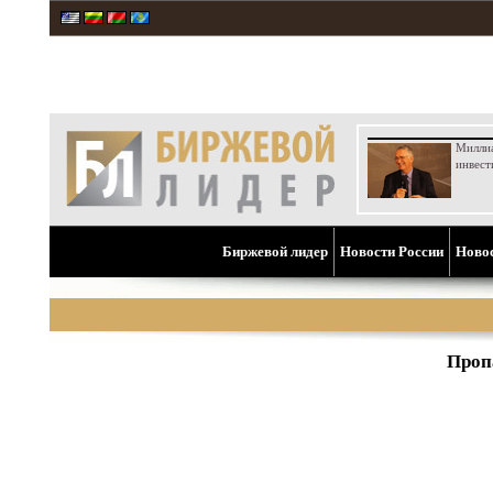
Милли
инвест
Биржевой лидер
Новости России
Ново
Проп