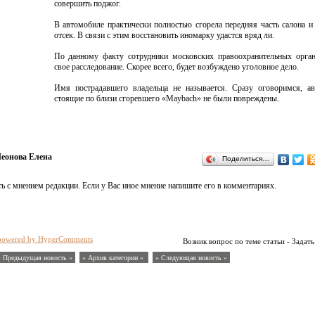
совершить поджог.
В автомобиле практически полностью сгорела передняя часть салона 
отсек. В связи с этим восстановить иномарку удастся вряд ли.
По данному факту сотрудники московских правоохранительных орган
свое расследование. Скорее всего, будет возбуждено уголовное дело.
Имя пострадавшего владельца не называется. Сразу оговоримся, ав
стоящие по близи сгоревшего «Maybach» не были повреждены.
еонова Елена
Поделиться…
ь с мнением редакции. Если у Вас иное мнение напишите его в комментариях.
powered by HyperComments
Возник вопрос по теме статьи - Задать
« Предыдущая новость «
» Архив категории «
» Следующая новость »