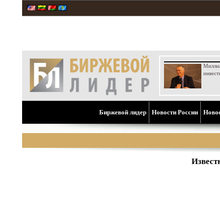
Милли
инвест
Биржевой лидер
Новости России
Ново
Извест