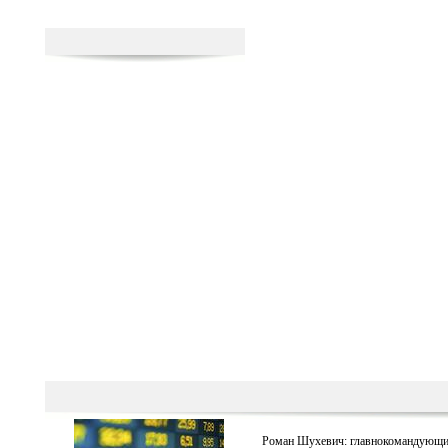
Роман Шухевич: главнокомандующ