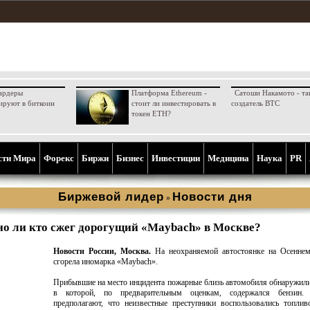
ардеры
Платформа Ethereum -
Сатоши Накамото - та
ируют в биткоин
стоит ли инвестировать в
создатель BTC
токен ETH?
сти Мира
Форекс
Биржи
Бизнес
Инвестиции
Медицина
Наука
PR
Биржевой лидер
Новости дня
»
но ли кто сжег дорогущий «Maybach» в Москве?
Новости России, Москва.
На неохраняемой автостоянке на Осеннем
сгорела иномарка «Maybach».
Прибывшие на место инцидента пожарные близь автомобиля обнаружили
в которой, по предварительным оценкам, содержался бензин.
предполагают, что неизвестные преступники воспользовались топли