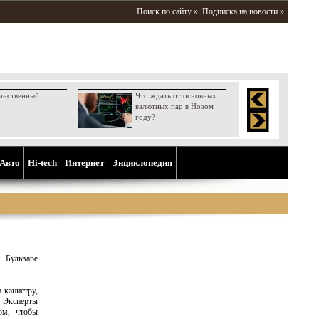
Поиск по сайту »
Подписка на новости »
инственный
Что ждать от основных
валютных пар в Новом
году?
Aвто
Hi-tech
Интернет
Энциклопедия
 Бульваре
 канистру,
 Эксперты
вом, чтобы