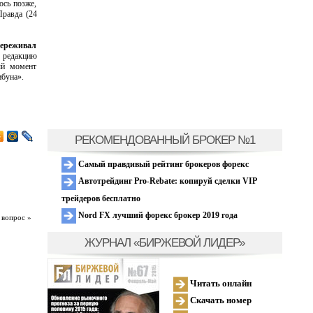
ось позже,
Правда (24
переживал
л редакцию
ый момент
ибуна».
РЕКОМЕНДОВАННЫЙ БРОКЕР №1
Самый правдивый рейтинг брокеров форекс
Автотрейдинг Pro-Rebate: копируй сделки VIP
трейдеров бесплатно
Nord FX лучший форекс брокер 2019 года
 вопрос »
ЖУРНАЛ «БИРЖЕВОЙ ЛИДЕР»
Читать онлайн
Скачать номер