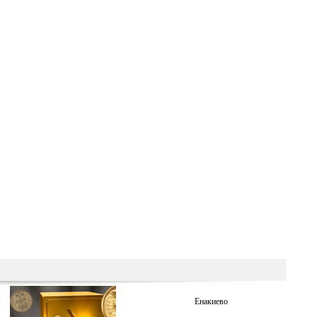
Енакиево