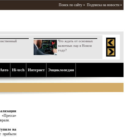
Поиск по сайту »
Подписка на новости »
инственный
Что ждать от основных
валютных пар в Новом
году?
Aвто
Hi-tech
Интернет
Энциклопедия
нализации
а «Пресса»
враля.
тупило на
же прибыли