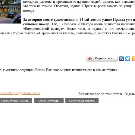
пожарные расчеты и произвели эвакуацию людей, однако, как выяснил
это того не стоило. Отметим, здание «Прессы» расположено по улице 
номер).
За историю своего существования 24-ый дом по улице Правда уже 
сильный пожар.
Так, 13 февраля 2006 года огонь полностью поглоти
«Комсомольской правды». Более того, в здании в тот несчастлив
ний как «Родная газета», «Парламентская газета», «Антенна», «Советская Россия» и «Тр
Поделиться…
ь с мнением редакции. Если у Вас иное мнение напишите его в комментариях.
powered by HyperComments
Возник вопрос по теме статьи - Задать
« Предыдущая новость «
» Архив категории «
» Следующая новость »