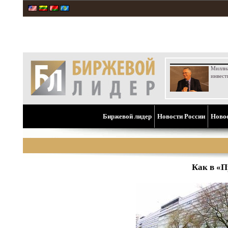
Милли
инвест
Биржевой лидер
Новости России
Ново
Как в «П