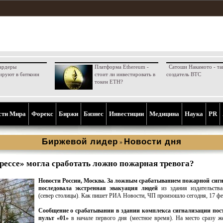
ардеры
Платформа Ethereum -
Сатоши Накамото - та
ируют в биткоин
стоит ли инвестировать в
создатель BTC
токен ETH?
сти Мира
Форекс
Биржи
Бизнес
Инвестиции
Медицина
Наука
PR
Биржевой лидер
Новости дня
»
рессе» могла сработать ложно пожарная тревога?
Новости России, Москва.
За ложным срабатыванием пожарной сиг
последовала экстренная эвакуация людей
из здания издательств
(север столицы). Как пишет РИА Новости, ЧП произошло сегодня, 17 фе
Сообщение о срабатывании в здании комплекса сигнализации пос
пульт «01»
в начале первого дня (местное время). На место сразу 