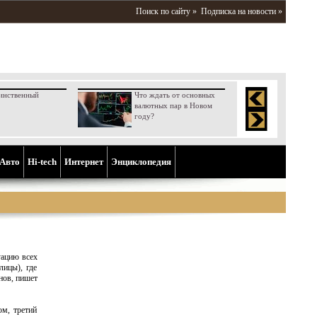
Поиск по сайту »
Подписка на новости »
инственный
Что ждать от основных
валютных пар в Новом
году?
Aвто
Hi-tech
Интернет
Энциклопедия
ацию всех
лицы), где
нов, пишет
м, третий