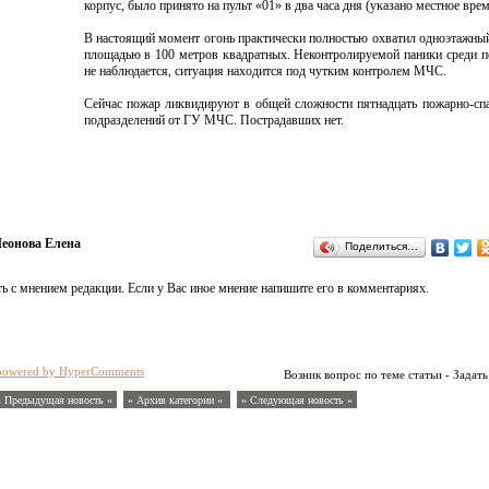
корпус, было принято на пульт «01» в два часа дня (указано местное врем
В настоящий момент огонь практически полностью охватил одноэтажны
площадью в 100 метров квадратных. Неконтролируемой паники среди п
не наблюдается, ситуация находится под чутким контролем МЧС.
Сейчас пожар ликвидируют в общей сложности пятнадцать пожарно-сп
подразделений от ГУ МЧС. Пострадавших нет.
еонова Елена
Поделиться…
ь с мнением редакции. Если у Вас иное мнение напишите его в комментариях.
powered by HyperComments
Возник вопрос по теме статьи - Задать
« Предыдущая новость «
» Архив категории «
» Следующая новость »