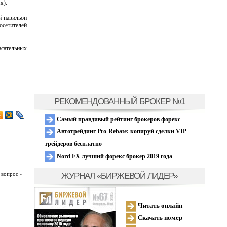
я).
й павильон
осетителей
асательных
РЕКОМЕНДОВАННЫЙ БРОКЕР №1
Самый правдивый рейтинг брокеров форекс
Автотрейдинг Pro-Rebate: копируй сделки VIP
трейдеров бесплатно
Nord FX лучший форекс брокер 2019 года
ЖУРНАЛ «БИРЖЕВОЙ ЛИДЕР»
 вопрос »
Читать онлайн
Скачать номер