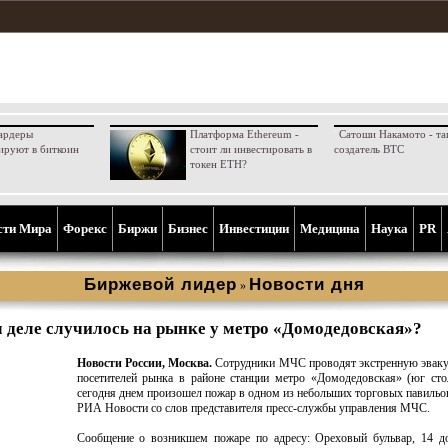
ардеры
Платформа Ethereum -
Сатоши Накамото - та
ируют в биткоин
стоит ли инвестировать в
создатель BTC
токен ETH?
сти Мира
Форекс
Биржи
Бизнес
Инвестиции
Медицина
Наука
PR
Биржевой лидер
Новости дня
»
м деле случилось на рынке у метро «Домодедовская»?
Новости России, Москва.
Сотрудники МЧС проводят экстренную эваку
посетителей рынка в районе станции метро «Домодедовская» (юг сто
сегодня днем произошел пожар в одном из небольших торговых павильо
РИА Новости со слов представителя пресс-службы управления МЧС.
Сообщение о возникшем пожаре по адресу: Ореховый бульвар, 14 до