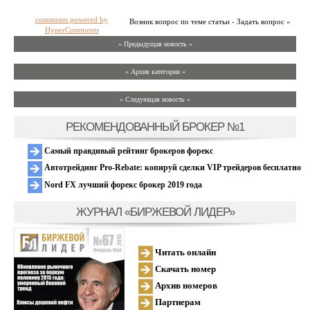
comments powered by
Возник вопрос по теме статьи - Задать вопрос »
HyperComments
« Предыдущая новость «
» Архив категории «
» Следующая новость »
РЕКОМЕНДОВАННЫЙ БРОКЕР №1
Самый правдивый рейтинг брокеров форекс
Автотрейдинг Pro-Rebate: копируй сделки VIP трейдеров бесплатно
Nord FX лучший форекс брокер 2019 года
ЖУРНАЛ «БИРЖЕВОЙ ЛИДЕР»
Читать онлайн
Скачать номер
Архив номеров
Партнерам