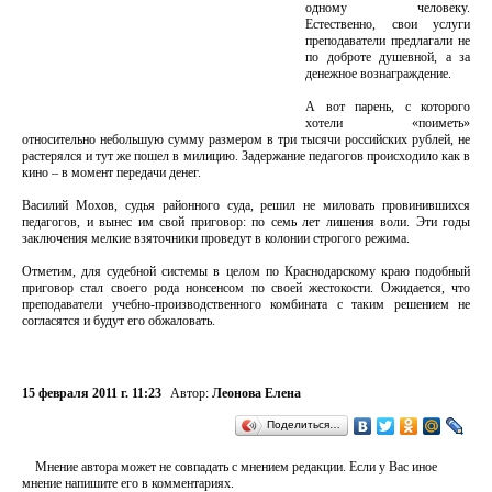
одному человеку.
Естественно, свои услуги
преподаватели предлагали не
по доброте душевной, а за
денежное вознаграждение.
А вот парень, с которого
хотели «поиметь»
относительно небольшую сумму размером в три тысячи российских рублей, не
растерялся и тут же пошел в милицию. Задержание педагогов происходило как в
кино – в момент передачи денег.
Василий Мохов, судья районного суда, решил не миловать провинившихся
педагогов, и вынес им свой приговор: по семь лет лишения воли. Эти годы
заключения мелкие взяточники проведут в колонии строгого режима.
Отметим, для судебной системы в целом по Краснодарскому краю подобный
приговор стал своего рода нонсенсом по своей жестокости. Ожидается, что
преподаватели учебно-производственного комбината с таким решением не
согласятся и будут его обжаловать.
15 февраля 2011 г. 11:23
Автор:
Леонова Елена
Поделиться…
Мнение автора может не совпадать с мнением редакции. Если у Вас иное
мнение напишите его в комментариях.