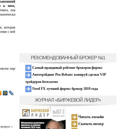
нынешний
ю к ним,
инга, она
матически
и, которая
енно с ней
РЕКОМЕНДОВАННЫЙ БРОКЕР №1
Самый правдивый рейтинг брокеров форекс
совсем еще
Автотрейдинг Pro-Rebate: копируй сделки VIP
трейдеров бесплатно
Nord FX лучший форекс брокер 2019 года
ЖУРНАЛ «БИРЖЕВОЙ ЛИДЕР»
Читать онлайн
Скачать номер
 вопрос »