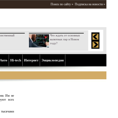
Поиск по сайту »
Подписка на новости »
инственный
Что ждать от основных
валютных пар в Новом
году?
Aвто
Hi-tech
Интернет
Энциклопедия
ни. Им не
руют всех
и тысячами