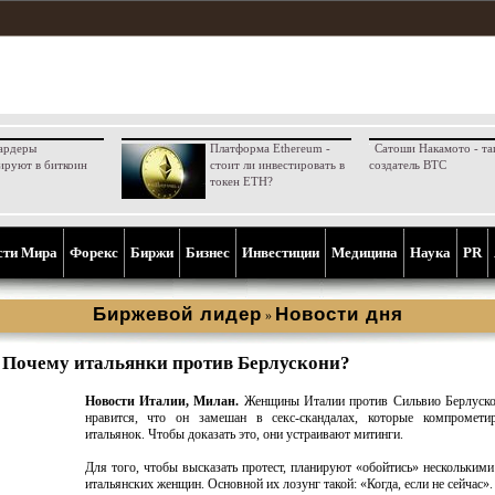
ардеры
Платформа Ethereum -
Сатоши Накамото - та
ируют в биткоин
стоит ли инвестировать в
создатель BTC
токен ETH?
сти Мира
Форекс
Биржи
Бизнес
Инвестиции
Медицина
Наука
PR
Биржевой лидер
Новости дня
»
Почему итальянки против Берлускони?
Новости Италии, Милан.
Женщины Италии против Сильвио Берлуско
нравится, что он замешан в секс-скандалах, которые компромети
итальянок. Чтобы доказать это, они устраивают митинги.
Для того, чтобы высказать протест, планируют «обойтись» нескольким
итальянских женщин. Основной их лозунг такой: «Когда, если не сейчас».