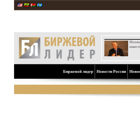
Милли
инвест
Биржевой лидер
Новости России
Ново