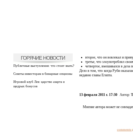
ГОРЯЧИЕ НОВОСТИ
второе, что он вовлекал и прин
третье, что злоупотреблял сво
Публичные выступления: что стоит знать?
четвертое, вмешивался в дела 
Дело в том, что когда Руби оказала
Советы инвесторам в бинарные опционы
недавно главы Египта.
Игровой клуб Лев: царство азарта и
щедрых бонусов
13 февраля 2011 г. 17:30
Автор:
Т
Мнение автора может не совпадат
comments 