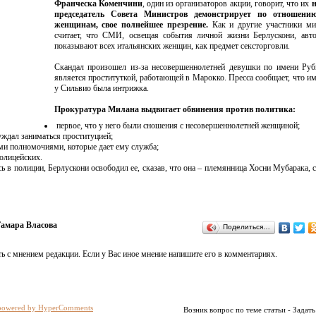
Франческа Коменчини
, один из организаторов акции, говорит, что их
председатель Совета Министров демонстрирует по отношени
женщинам, свое полнейшее презрение.
Как и другие участники мит
считает, что СМИ, освещая события личной жизни Берлускони, авто
показывают всех итальянских женщин, как предмет сексторговли.
Скандал произошел из-за несовершеннолетней девушки по имени Руб
является проституткой, работающей в Марокко. Пресса сообщает, что им
у Сильвио была интрижка.
Прокуратура Милана выдвигает обвинения против политика:
первое, что у него были сношения с несовершеннолетней женщиной;
уждал заниматься проституцией;
ими полномочиями, которые дает ему служба;
полицейских.
сь в полиции, Берлускони освободил ее, сказав, что она – племянница Хосни Мубарака, 
амара Власова
Поделиться…
ь с мнением редакции. Если у Вас иное мнение напишите его в комментариях.
powered by HyperComments
Возник вопрос по теме статьи - Задать