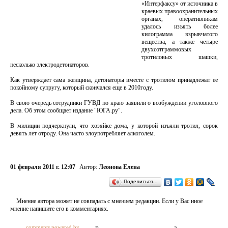
«Интерфаксу» от источника в
краевых правоохранительных
органах, оперативникам
удалось изъять более
килограмма взрывчатого
вещества, а также четыре
двухсотграммовых
тротиловых шашки,
несколько электродетонаторов.
Как утверждает сама женщина, детонаторы вместе с тротилом принадлежат ее
покойному супругу, который скончался еще в 2010году.
В свою очередь сотрудники ГУВД по краю заявили о возбуждении уголовного
дела. Об этом сообщает издание "ЮГА.ру".
В милиции подчеркнули, что хозяйке дома, у которой изъяли тротил, сорок
девять лет отроду. Она часто злоупотребляет алкоголем.
01 февраля 2011 г. 12:07
Автор:
Леонова Елена
Поделиться…
Мнение автора может не совпадать с мнением редакции. Если у Вас иное
мнение напишите его в комментариях.
comments powered by