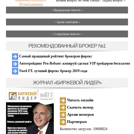
Возник вопрос по теме статьи - Задать вопрос »
HyperComments
« Предыдущая новость «
» Архив категории «
» Следующая новость »
РЕКОМЕНДОВАННЫЙ БРОКЕР №1
Самый правдивый рейтинг брокеров форекс
Автотрейдинг Pro-Rebate: копируй сделки VIP трейдеров бесплатно
Nord FX лучший форекс брокер 2019 года
ЖУРНАЛ «БИРЖЕВОЙ ЛИДЕР»
Читать онлайн
Скачать номер
Архив номеров
Партнерам
Количество загрузок: 10698824